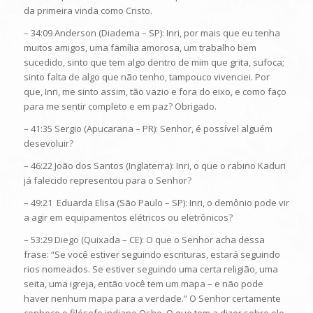
da primeira vinda como Cristo.
– 34:09 Anderson (Diadema – SP): Inri, por mais que eu tenha
muitos amigos, uma família amorosa, um trabalho bem
sucedido, sinto que tem algo dentro de mim que grita, sufoca;
sinto falta de algo que não tenho, tampouco vivenciei. Por
que, Inri, me sinto assim, tão vazio e fora do eixo, e como faço
para me sentir completo e em paz? Obrigado.
– 41:35 Sergio (Apucarana – PR): Senhor, é possível alguém
desevoluir?
– 46:22 João dos Santos (Inglaterra): Inri, o que o rabino Kaduri
já falecido representou para o Senhor?
– 49:21 Eduarda Elisa (São Paulo – SP): Inri, o demônio pode vir
a agir em equipamentos elétricos ou eletrônicos?
– 53:29 Diego (Quixada – CE): O que o Senhor acha dessa
frase: “Se você estiver seguindo escrituras, estará seguindo
rios nomeados. Se estiver seguindo uma certa religião, uma
seita, uma igreja, então você tem um mapa – e não pode
haver nenhum mapa para a verdade.” O Senhor certamente