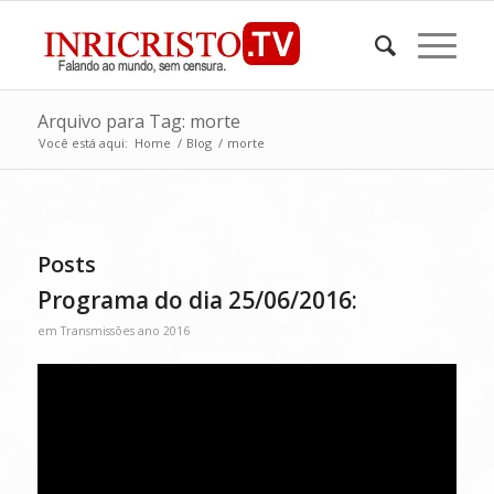
Arquivo para Tag: morte
Você está aqui:
Home
/
Blog
/
morte
Posts
Programa do dia 25/06/2016:
em
Transmissões ano 2016