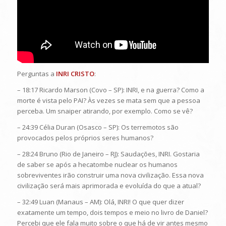
Perguntas a
INRI CRISTO
:
– 18:17 Ricardo Marson (Covo – SP): INRI, e na guerra? Como a
morte é vista pelo PAI? Às vezes se mata sem que a pessoa
perceba. Um snaiper atirando, por exemplo. Como se vê?
– 24:39 Célia Duran (Osasco – SP): Os terremotos são
provocados pelos próprios seres humanos?
– 28:24 Bruno (Rio de Janeiro – RJ): Saudações, INRI. Gostaria
de saber se após a hecatombe nuclear os humanos
sobreviventes irão construir uma nova civilização. Essa nova
civilização será mais aprimorada e evoluída do que a atual?
– 32:49 Luan (Manaus – AM): Olá, INRI! O que quer dizer
exatamente um tempo, dois tempos e meio no livro de Daniel?
Percebi que ele fala muito sobre o que há de vir antes mesmo