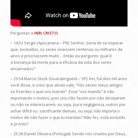
Perguntas a
INRI CRISTO
:
– 14:53 Sergio (Apucarana – PR): Senhor, seria de se esperar
que, evoluídos, os seres vivessem centenas ou milhares de
anos e procriassem muito… Então eu pergunto: qual é
a bonança da morte para a eficácia da vida dos seres
encarnados?
– 23:54 Marcio Stock (Guaratinguetá – SP): Inri, há dois mil anos
você disse, e creio que ainda vale, “Vós sereis meus amigos
se fizerdes o que vos mando”. Esse “vos mando” é não
importando o motivo, pois uns não fazem por não desejarem
ou não se interessarem, ou seja, pura negligencia, outros por
achar difícil ou sacrificante demais, ou seja, não importa o
motivo de não fazer o que tu mandas? Não fez, está excluído
e pronto?
– 25:36 Daniel Oliveira (Portugal): Sendo nós criados por Deus,