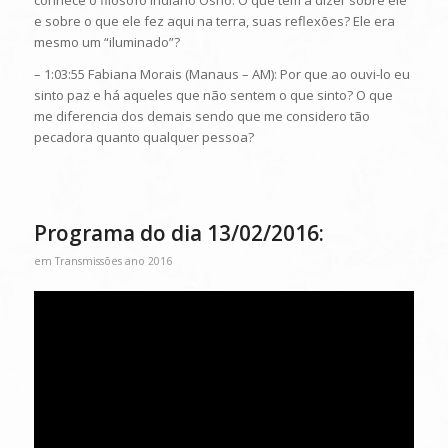
conhece o filósofo indiano Osho. O que tem a dizer sobre ele
e sobre o que ele fez aqui na terra, suas reflexões? Ele era
mesmo um “iluminado”?
– 1:03:55 Fabiana Morais (Manaus – AM): Por que ao ouvi-lo eu
sinto paz e há aqueles que não sentem o que sinto? O que
me diferencia dos demais sendo que me considero tão
pecadora quanto qualquer pessoa?
Programa do dia 13/02/2016:
em
Transmissões ano 2016