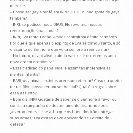
merecer.
– Posso ser gay e ter fé em INRI? Ou DEUS não gosta de gays
também?
– INRI, se pedíssemos a DEUS, Ele revelaria nossas
reencarnações passadas?
– INRI, Eva tentou Adão. Ambos contraíram débito carmático.
Por que é que apenas o espírito de Eva se tornou santo, e só
o espírito do Senhor é que volta sempre a reencarnar?
– No futuro, o capitalismo ainda vai existir ou teremos uma
nova ordem econômica?
– Essa tradição do papai Noel é assim tão inofensiva às
mentes infantis?
– RABI, os animais extintos precisam retornar? Caso eu queira
ter um filho, posso ter um ser bestial? Qual é a regra sobre
esse assunto?
– Bom dia, INRI! Gostaria de saber se o Senhor é a favor ou
contra a campanha do desarmamento financiado pelo
governo federal e se acha que os bandidos irão entregar
suas armas? Um cristão deve abdicar do seu direito de
defesa?