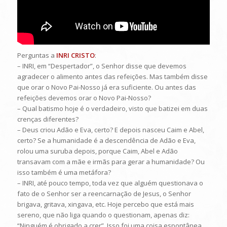
Perguntas a
INRI CRISTO
:
– INRI, em “Despertador”, o Senhor disse que devemos
agradecer o alimento antes das refeições. Mas também disse
que orar o Novo Pai-Nosso já era suficiente. Ou antes das
refeições devemos orar o Novo Pai-Nosso?
– Qual batismo hoje é o verdadeiro, visto que batizei em duas
crenças diferentes?
– Deus criou Adão e Eva, certo? E depois nasceu Caim e Abel,
certo? Se a humanidade é a descendência de Adão e Eva,
rolou uma suruba depois, porque Caim, Abel e Adão
transavam com a mãe e irmãs para gerar a humanidade? Ou
isso também é uma metáfora?
– INRI, até pouco tempo, toda vez que alguém questionava o
fato de o Senhor ser a reencarnação de Jesus, o Senhor
brigava, gritava, xingava, etc. Hoje percebo que está mais
sereno, que não liga quando o questionam, apenas diz:
“Ninguém é obrigado a crer”. Isso foi uma coisa espontânea