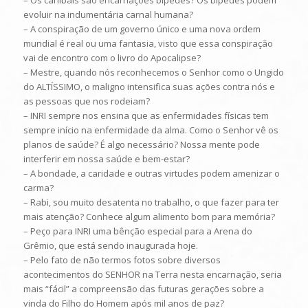
– Os canibais são encarnações bípedes? Os bípedes podem
evoluir na indumentária carnal humana?
– A conspiração de um governo único e uma nova ordem
mundial é real ou uma fantasia, visto que essa conspiração
vai de encontro com o livro do Apocalipse?
– Mestre, quando nós reconhecemos o Senhor como o Ungido
do ALTÍSSIMO, o maligno intensifica suas ações contra nós e
as pessoas que nos rodeiam?
– INRI sempre nos ensina que as enfermidades físicas tem
sempre início na enfermidade da alma. Como o Senhor vê os
planos de saúde? É algo necessário? Nossa mente pode
interferir em nossa saúde e bem-estar?
– A bondade, a caridade e outras virtudes podem amenizar o
carma?
– Rabi, sou muito desatenta no trabalho, o que fazer para ter
mais atenção? Conhece algum alimento bom para memória?
– Peço para INRI uma bênção especial para a Arena do
Grêmio, que está sendo inaugurada hoje.
– Pelo fato de não termos fotos sobre diversos
acontecimentos do SENHOR na Terra nesta encarnação, seria
mais “fácil” a compreensão das futuras gerações sobre a
vinda do Filho do Homem após mil anos de paz?