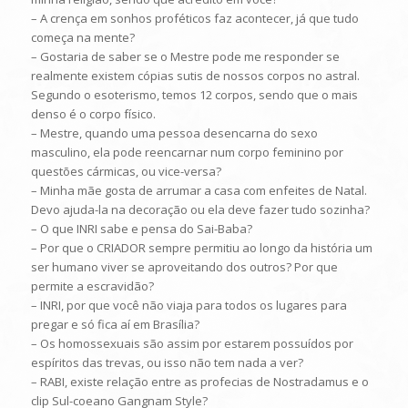
– A crença em sonhos proféticos faz acontecer, já que tudo
começa na mente?
– Gostaria de saber se o Mestre pode me responder se
realmente existem cópias sutis de nossos corpos no astral.
Segundo o esoterismo, temos 12 corpos, sendo que o mais
denso é o corpo físico.
– Mestre, quando uma pessoa desencarna do sexo
masculino, ela pode reencarnar num corpo feminino por
questões cármicas, ou vice-versa?
– Minha mãe gosta de arrumar a casa com enfeites de Natal.
Devo ajuda-la na decoração ou ela deve fazer tudo sozinha?
– O que INRI sabe e pensa do Sai-Baba?
– Por que o CRIADOR sempre permitiu ao longo da história um
ser humano viver se aproveitando dos outros? Por que
permite a escravidão?
– INRI, por que você não viaja para todos os lugares para
pregar e só fica aí em Brasília?
– Os homossexuais são assim por estarem possuídos por
espíritos das trevas, ou isso não tem nada a ver?
– RABI, existe relação entre as profecias de Nostradamus e o
clip Sul-coeano Gangnam Style?