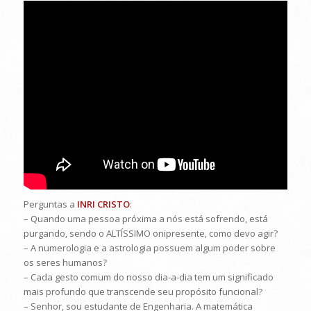
Perguntas a
INRI CRISTO
:
– Quando uma pessoa próxima a nós está sofrendo, está
purgando, sendo o ALTÍSSIMO onipresente, como devo agir?
– A numerologia e a astrologia possuem algum poder sobre
os seres humanos?
– Cada gesto comum do nosso dia-a-dia tem um significado
mais profundo que transcende seu propósito funcional?
– Senhor, sou estudante de Engenharia. A matemática