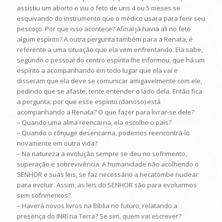
assistiu um aborto e viu o feto de uns 4 ou 5 meses se
esquivando do instrumento que o médico usara para ferir seu
pescoço. Por que isso acontece? Afinal já havia ali no feto
algum espírito? A outra pergunta também para a Renata, é
referente a uma situação que ela vem enfrentando. Ela sabe,
segundo o pessoal do centro espírita lhe informou, que há um
espírito a acompanhando em todo lugar que ela vai e
disseram que ela deve se comunicar amigavelmente com ele,
pedindo que se afaste, tente entender o lado dela. Então fica
a pergunta: por que esse espírito (danoso) está
acompanhando a Renata? O que fazer para livrar-se dele?
– Quando uma alma reencarna, ela escolhe o país?
– Quando o cônjuge desencarna, podemos reencontrá-lo
novamente em outra vida?
– Na natureza a evolução sempre se deu no sofrimento,
superação e sobrevivência. A humanidade não acolhendo o
SENHOR e suas leis, se faz necessário a hecatombe nuclear
para evoluir. Assim, as leis do SENHOR são para evoluirmos
sem sofrimentos?
– Haverá novos livros na Bíblia no futuro, relatando a
presença do INRI na Terra? Se sim, quem vai escrever?