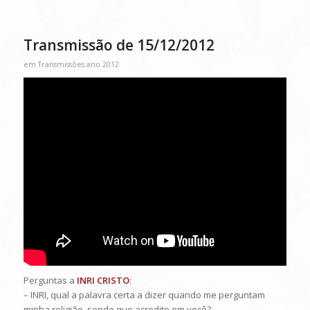
Transmissão de 15/12/2012
em
Transmissões ano 2012
Perguntas a
INRI CRISTO
:
– INRI, qual a palavra certa a dizer quando me perguntam
minha religião, sendo que acredito em você?