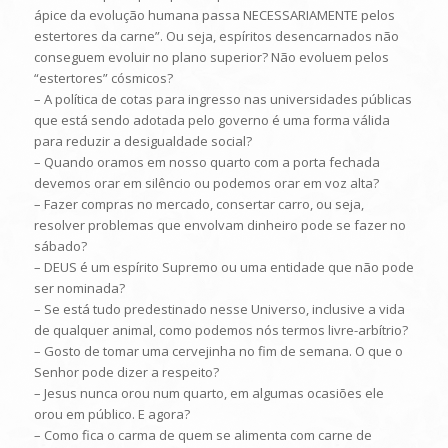
ápice da evolução humana passa NECESSARIAMENTE pelos
estertores da carne”. Ou seja, espíritos desencarnados não
conseguem evoluir no plano superior? Não evoluem pelos
“estertores” cósmicos?
– A política de cotas para ingresso nas universidades públicas
que está sendo adotada pelo governo é uma forma válida
para reduzir a desigualdade social?
– Quando oramos em nosso quarto com a porta fechada
devemos orar em silêncio ou podemos orar em voz alta?
– Fazer compras no mercado, consertar carro, ou seja,
resolver problemas que envolvam dinheiro pode se fazer no
sábado?
– DEUS é um espírito Supremo ou uma entidade que não pode
ser nominada?
– Se está tudo predestinado nesse Universo, inclusive a vida
de qualquer animal, como podemos nós termos livre-arbítrio?
– Gosto de tomar uma cervejinha no fim de semana. O que o
Senhor pode dizer a respeito?
– Jesus nunca orou num quarto, em algumas ocasiões ele
orou em público. E agora?
– Como fica o carma de quem se alimenta com carne de