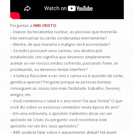
Perguntas a
INRI CRISTO
:
– Depois da hecatombe nuclear, as pessoas que morrerão
irão reencarnar ou serão condenadas eternamente?
– Mestre, de que maneira o maligno será acorrentado?
– Se todos possuem seus carmas, seu destino pré-
estabelecido, isto significa que devemos simplesmente
aceitar ao ver nossos irmãos sofrendo, passando fome, se
prostituindo, ou devemos tentar interferir?
– A beleza física tem a ver com o carma ou é questão de sorte,
genética apenas? Pergunto porque as pessoas bonitas
conseguem as coisas com mais facilidade, trabalho, favores,
amigos, etc.
– Você comemora o natal e o ano novo? De que forma? O que
você diz sobre os excessos cometidos nesta época do ano?
– Em uma entrevista, o apóstolo Valdomiro disse ser um
apóstolo de Cristo. Eu pergunto: você reconhece este
apóstolo ser um dos seus apóstolos?
– INRI, poderia falar sobre o aquecimento global? Há quem