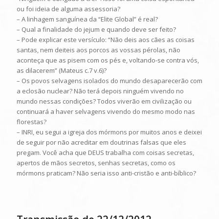
ou foi ideia de alguma assessoria?
– A linhagem sanguínea da “Elite Global” é real?
– Qual a finalidade do jejum e quando deve ser feito?
– Pode explicar este versículo: “Não deis aos cães as coisas
santas, nem deiteis aos porcos as vossas pérolas, não
aconteça que as pisem com os pés e, voltando-se contra vós,
as dilacerem” (Mateus c.7 v.6)?
– Os povos selvagens isolados do mundo desaparecerão com
a eclosão nuclear? Não terá depois ninguém vivendo no
mundo nessas condições? Todos viverão em civilização ou
continuará a haver selvagens vivendo do mesmo modo nas
florestas?
– INRI, eu segui a igreja dos mórmons por muitos anos e deixei
de seguir por não acreditar em doutrinas falsas que eles
pregam. Você acha que DEUS trabalha com coisas secretas,
apertos de mãos secretos, senhas secretas, como os
mórmons praticam? Não seria isso anti-cristão e anti-bíblico?