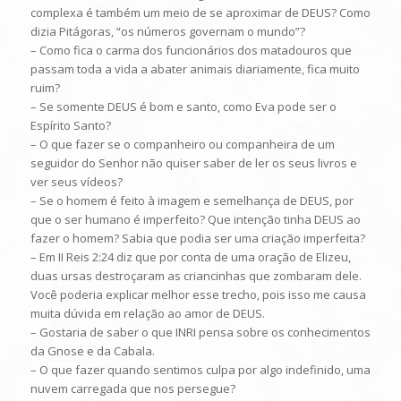
complexa é também um meio de se aproximar de DEUS? Como
dizia Pitágoras, “os números governam o mundo”?
– Como fica o carma dos funcionários dos matadouros que
passam toda a vida a abater animais diariamente, fica muito
ruim?
– Se somente DEUS é bom e santo, como Eva pode ser o
Espírito Santo?
– O que fazer se o companheiro ou companheira de um
seguidor do Senhor não quiser saber de ler os seus livros e
ver seus vídeos?
– Se o homem é feito à imagem e semelhança de DEUS, por
que o ser humano é imperfeito? Que intenção tinha DEUS ao
fazer o homem? Sabia que podia ser uma criação imperfeita?
– Em II Reis 2:24 diz que por conta de uma oração de Elizeu,
duas ursas destroçaram as criancinhas que zombaram dele.
Você poderia explicar melhor esse trecho, pois isso me causa
muita dúvida em relação ao amor de DEUS.
– Gostaria de saber o que INRI pensa sobre os conhecimentos
da Gnose e da Cabala.
– O que fazer quando sentimos culpa por algo indefinido, uma
nuvem carregada que nos persegue?