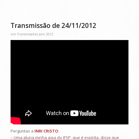
Transmissão de 24/11/2012
em
Transmissões ano 2012
Perguntas a
INRI CRISTO
:
– Uma aluna minha aqui do IFSP, que é espírita, disse que