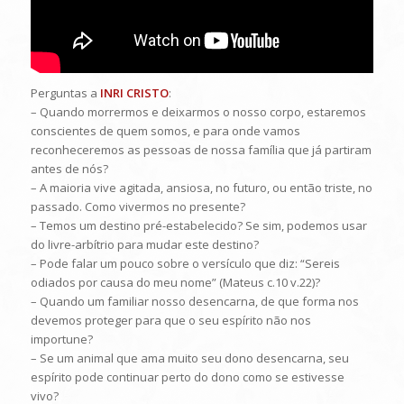
Perguntas a
INRI CRISTO
:
– Quando morrermos e deixarmos o nosso corpo, estaremos
conscientes de quem somos, e para onde vamos
reconheceremos as pessoas de nossa família que já partiram
antes de nós?
– A maioria vive agitada, ansiosa, no futuro, ou então triste, no
passado. Como vivermos no presente?
– Temos um destino pré-estabelecido? Se sim, podemos usar
do livre-arbítrio para mudar este destino?
– Pode falar um pouco sobre o versículo que diz: “Sereis
odiados por causa do meu nome” (Mateus c.10 v.22)?
– Quando um familiar nosso desencarna, de que forma nos
devemos proteger para que o seu espírito não nos
importune?
– Se um animal que ama muito seu dono desencarna, seu
espírito pode continuar perto do dono como se estivesse
vivo?