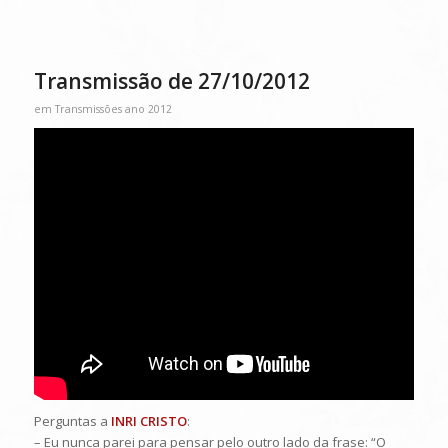
Transmissão de 27/10/2012
em
Transmissões ano 2012
Perguntas a
INRI CRISTO
:
– Eu nunca parei para pensar pelo outro lado da frase: “O