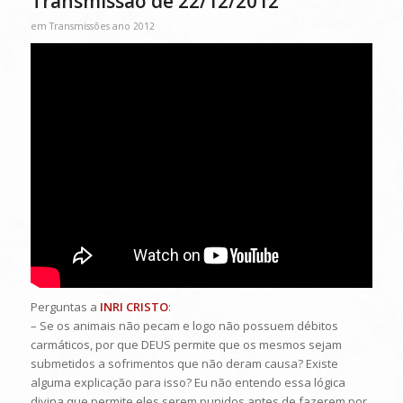
Transmissão de 22/12/2012
em
Transmissões ano 2012
Perguntas a
INRI CRISTO
:
– Se os animais não pecam e logo não possuem débitos
carmáticos, por que DEUS permite que os mesmos sejam
submetidos a sofrimentos que não deram causa? Existe
alguma explicação para isso? Eu não entendo essa lógica
divina que permite eles serem punidos antes de fazerem por