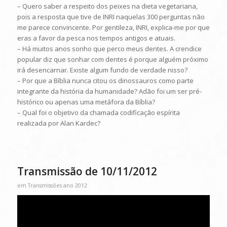
– Quero saber a respeito dos peixes na dieta vegetariana,
pois a resposta que tive de INRI naquelas 300 perguntas não
me parece convincente. Por gentileza, INRI, explica-me por que
eras a favor da pesca nos tempos antigos e atuais.
– Há muitos anos sonho que perco meus dentes. A crendice
popular diz que sonhar com dentes é porque alguém próximo
irá desencarnar. Existe algum fundo de verdade nisso?
– Por que a Bíblia nunca citou os dinossauros como parte
integrante da história da humanidade? Adão foi um ser pré-
histórico ou apenas uma metáfora da Bíblia?
– Qual foi o objetivo da chamada codificação espírita
realizada por Alan Kardec?
Transmissão de 10/11/2012
em
Transmissões ano 2012