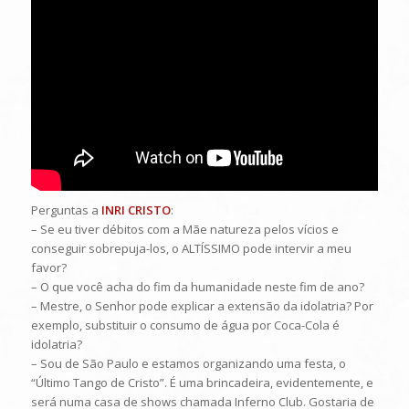
Perguntas a
INRI CRISTO
:
– Se eu tiver débitos com a Mãe natureza pelos vícios e
conseguir sobrepuja-los, o ALTÍSSIMO pode intervir a meu
favor?
– O que você acha do fim da humanidade neste fim de ano?
– Mestre, o Senhor pode explicar a extensão da idolatria? Por
exemplo, substituir o consumo de água por Coca-Cola é
idolatria?
– Sou de São Paulo e estamos organizando uma festa, o
“Último Tango de Cristo”. É uma brincadeira, evidentemente, e
será numa casa de shows chamada Inferno Club. Gostaria de