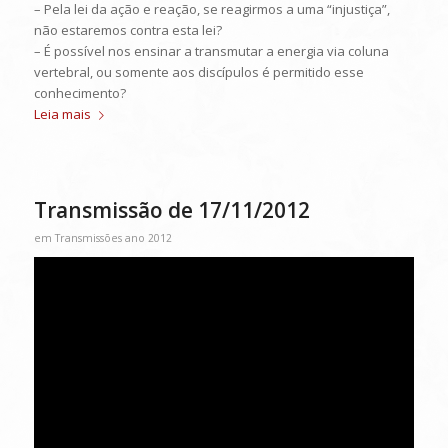
– Pela lei da ação e reação, se reagirmos a uma “injustiça”,
não estaremos contra esta lei?
– É possível nos ensinar a transmutar a energia via coluna
vertebral, ou somente aos discípulos é permitido esse
conhecimento?
Leia mais
Transmissão de 17/11/2012
em
Transmissões ano 2012