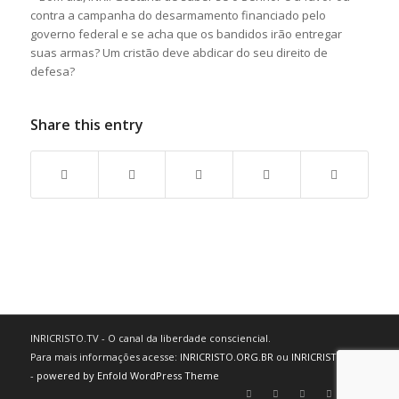
contra a campanha do desarmamento financiado pelo
governo federal e se acha que os bandidos irão entregar
suas armas? Um cristão deve abdicar do seu direito de
defesa?
Share this entry
INRICRISTO.TV - O canal da liberdade consciencial.
Para mais informações acesse:
INRICRISTO.ORG.BR
ou
INRICRISTO.NET
-
powered by Enfold WordPress Theme