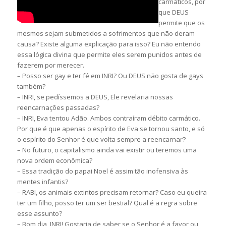
carmáticos, por
que DEUS
permite que os
mesmos sejam submetidos a sofrimentos que não deram
causa? Existe alguma explicação para isso? Eu não entendo
essa lógica divina que permite eles serem punidos antes de
fazerem por merecer.
– Posso ser gay e ter fé em INRI? Ou DEUS não gosta de gays
também?
– INRI, se pedíssemos a DEUS, Ele revelaria nossas
reencarnações passadas?
– INRI, Eva tentou Adão. Ambos contraíram débito carmático.
Por que é que apenas o espírito de Eva se tornou santo, e só
o espírito do Senhor é que volta sempre a reencarnar?
– No futuro, o capitalismo ainda vai existir ou teremos uma
nova ordem econômica?
– Essa tradição do papai Noel é assim tão inofensiva às
mentes infantis?
– RABI, os animais extintos precisam retornar? Caso eu queira
ter um filho, posso ter um ser bestial? Qual é a regra sobre
esse assunto?
– Bom dia, INRI! Gostaria de saber se o Senhor é a favor ou