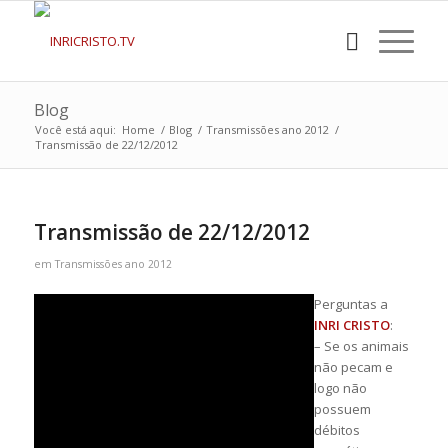
Blog
Você está aqui:
Home
/
Blog
/
Transmissões ano 2012
/
Transmissão de 22/12/2012
Transmissão de 22/12/2012
em
Transmissões ano 2012
Perguntas a
INRI CRISTO
:
– Se os animais
não pecam e
logo não
possuem
débitos