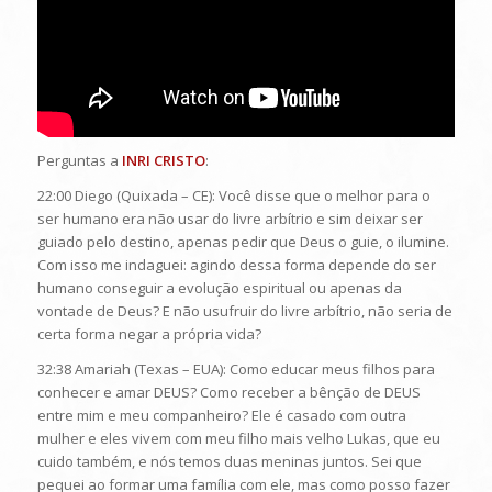
Perguntas a
INRI CRISTO
:
22:00 Diego (Quixada – CE): Você disse que o melhor para o
ser humano era não usar do livre arbítrio e sim deixar ser
guiado pelo destino, apenas pedir que Deus o guie, o ilumine.
Com isso me indaguei: agindo dessa forma depende do ser
humano conseguir a evolução espiritual ou apenas da
vontade de Deus? E não usufruir do livre arbítrio, não seria de
certa forma negar a própria vida?
32:38 Amariah (Texas – EUA): Como educar meus filhos para
conhecer e amar DEUS? Como receber a bênção de DEUS
entre mim e meu companheiro? Ele é casado com outra
mulher e eles vivem com meu filho mais velho Lukas, que eu
cuido também, e nós temos duas meninas juntos. Sei que
pequei ao formar uma família com ele, mas como posso fazer