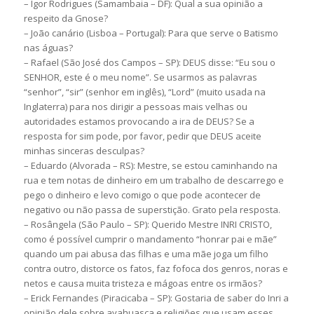
– Igor Rodrigues (Samambaia – DF): Qual a sua opinião a
respeito da Gnose?
– João canário (Lisboa – Portugal): Para que serve o Batismo
nas águas?
– Rafael (São José dos Campos – SP): DEUS disse: “Eu sou o
SENHOR, este é o meu nome”. Se usarmos as palavras
“senhor”, “sir” (senhor em inglês), “Lord” (muito usada na
Inglaterra) para nos dirigir a pessoas mais velhas ou
autoridades estamos provocando a ira de DEUS? Se a
resposta for sim pode, por favor, pedir que DEUS aceite
minhas sinceras desculpas?
– Eduardo (Alvorada – RS): Mestre, se estou caminhando na
rua e tem notas de dinheiro em um trabalho de descarrego e
pego o dinheiro e levo comigo o que pode acontecer de
negativo ou não passa de superstição. Grato pela resposta.
– Rosângela (São Paulo – SP): Querido Mestre INRI CRISTO,
como é possível cumprir o mandamento “honrar pai e mãe”
quando um pai abusa das filhas e uma mãe joga um filho
contra outro, distorce os fatos, faz fofoca dos genros, noras e
netos e causa muita tristeza e mágoas entre os irmãos?
– Erick Fernandes (Piracicaba – SP): Gostaria de saber do Inri a
opinião dele sobre ayahuasca e religiões que usam esses