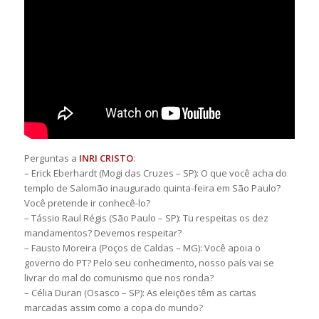
Perguntas a
INRI CRISTO
:
– Erick Eberhardt (Mogi das Cruzes – SP): O que você acha do
templo de Salomão inaugurado quinta-feira em São Paulo?
Você pretende ir conhecê-lo?
– Tássio Raul Régis (São Paulo – SP): Tu respeitas os dez
mandamentos? Devemos respeitar?
– Fausto Moreira (Poços de Caldas – MG): Você apoia o
governo do PT? Pelo seu conhecimento, nosso país vai se
livrar do mal do comunismo que nos ronda?
– Célia Duran (Osasco – SP): As eleições têm as cartas
marcadas assim como a copa do mundo?