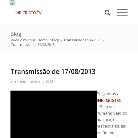
Blog
Você está aqui:
Home
/
Blog
/
Transmissões ano 2013
/
Transmissão de 17/08/2013
Transmissão de 17/08/2013
em
Transmissões ano 2013
Perguntas a
INRI CRISTO
:
– Se o ser
humano veio do
macaco, os
macacos atuais
estão em