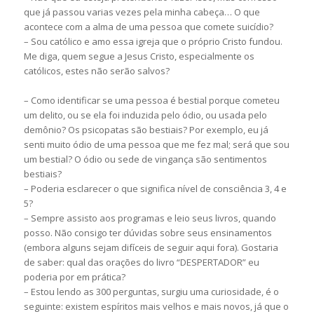
que já passou varias vezes pela minha cabeça… O que
acontece com a alma de uma pessoa que comete suicídio?
– Sou católico e amo essa igreja que o próprio Cristo fundou.
Me diga, quem segue a Jesus Cristo, especialmente os
católicos, estes não serão salvos?
– Como identificar se uma pessoa é bestial porque cometeu
um delito, ou se ela foi induzida pelo ódio, ou usada pelo
demônio? Os psicopatas são bestiais? Por exemplo, eu já
senti muito ódio de uma pessoa que me fez mal; será que sou
um bestial? O ódio ou sede de vingança são sentimentos
bestiais?
– Poderia esclarecer o que significa nível de consciência 3, 4 e
5?
– Sempre assisto aos programas e leio seus livros, quando
posso. Não consigo ter dúvidas sobre seus ensinamentos
(embora alguns sejam difíceis de seguir aqui fora). Gostaria
de saber: qual das orações do livro “DESPERTADOR” eu
poderia por em prática?
– Estou lendo as 300 perguntas, surgiu uma curiosidade, é o
seguinte: existem espíritos mais velhos e mais novos, já que o