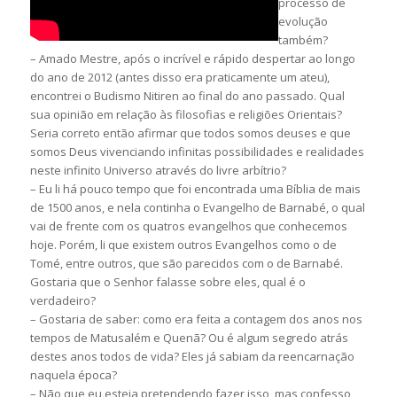
processo de
evolução
também?
– Amado Mestre, após o incrível e rápido despertar ao longo
do ano de 2012 (antes disso era praticamente um ateu),
encontrei o Budismo Nitiren ao final do ano passado. Qual
sua opinião em relação às filosofias e religiões Orientais?
Seria correto então afirmar que todos somos deuses e que
somos Deus vivenciando infinitas possibilidades e realidades
neste infinito Universo através do livre arbítrio?
– Eu li há pouco tempo que foi encontrada uma Bíblia de mais
de 1500 anos, e nela continha o Evangelho de Barnabé, o qual
vai de frente com os quatros evangelhos que conhecemos
hoje. Porém, li que existem outros Evangelhos como o de
Tomé, entre outros, que são parecidos com o de Barnabé.
Gostaria que o Senhor falasse sobre eles, qual é o
verdadeiro?
– Gostaria de saber: como era feita a contagem dos anos nos
tempos de Matusalém e Quenã? Ou é algum segredo atrás
destes anos todos de vida? Eles já sabiam da reencarnação
naquela época?
– Não que eu esteja pretendendo fazer isso, mas confesso