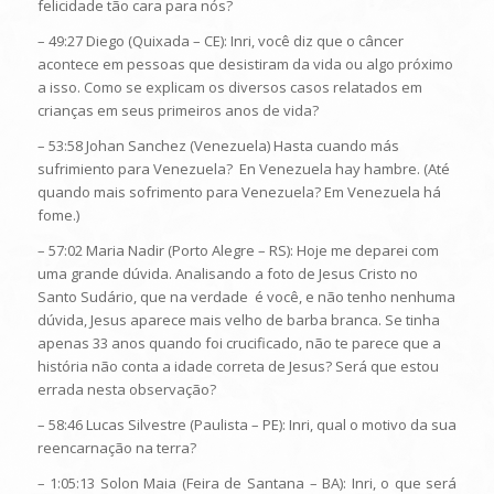
felicidade tão cara para nós?
– 49:27 Diego (Quixada – CE): Inri, você diz que o câncer
acontece em pessoas que desistiram da vida ou algo próximo
a isso. Como se explicam os diversos casos relatados em
crianças em seus primeiros anos de vida?
– 53:58 Johan Sanchez (Venezuela) Hasta cuando más
sufrimiento para Venezuela? En Venezuela hay hambre. (Até
quando mais sofrimento para Venezuela? Em Venezuela há
fome.)
– 57:02 Maria Nadir (Porto Alegre – RS): Hoje me deparei com
uma grande dúvida. Analisando a foto de Jesus Cristo no
Santo Sudário, que na verdade é você, e não tenho nenhuma
dúvida, Jesus aparece mais velho de barba branca. Se tinha
apenas 33 anos quando foi crucificado, não te parece que a
história não conta a idade correta de Jesus? Será que estou
errada nesta observação?
– 58:46 Lucas Silvestre (Paulista – PE): Inri, qual o motivo da sua
reencarnação na terra?
– 1:05:13 Solon Maia (Feira de Santana – BA): Inri, o que será