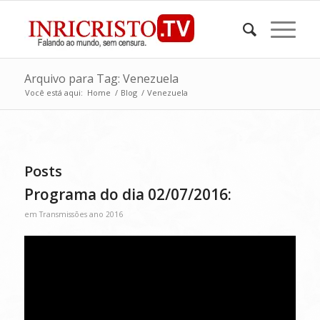
Arquivo para Tag: Venezuela
Você está aqui:
Home
/
Blog
/
Venezuela
Posts
Programa do dia 02/07/2016:
em
Transmissões ano 2016