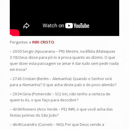
Perguntas a
INRI CRISTO
:
– 20:50 Sergio (Apucarana – PR): Mestre, na Bíblia (Malaquias
3:10) Deus disse para pô-lo à prova quanto ao dízimo. O que
quer dizer esta passagem se amar é dar tudo sem pedir nada
em troca?
– 27:43 Cristian (Berlim – Alemanha): Quando o Senhor virá
para a Alemanha? O que acha deste país e do povo alemão?
– 29:34 Gina (Pomerode – SC): Inri, não tenho a certeza de
quem tu és, o que faço para descobrir?
– 43:04 Romero (Arco Verde – PE): INRI, o que você acha das
festas juninas do São João?
– 46:49 Leandro (Curvelo – MG): Por que Deus vende a