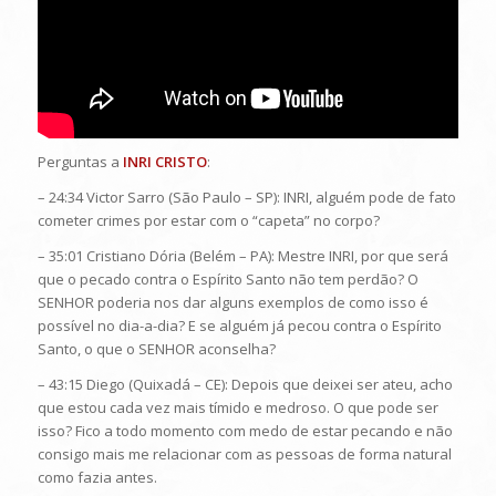
Perguntas a
INRI CRISTO
:
– 24:34 Victor Sarro (São Paulo – SP): INRI, alguém pode de fato
cometer crimes por estar com o “capeta” no corpo?
– 35:01 Cristiano Dória (Belém – PA): Mestre INRI, por que será
que o pecado contra o Espírito Santo não tem perdão? O
SENHOR poderia nos dar alguns exemplos de como isso é
possível no dia-a-dia? E se alguém já pecou contra o Espírito
Santo, o que o SENHOR aconselha?
– 43:15 Diego (Quixadá – CE): Depois que deixei ser ateu, acho
que estou cada vez mais tímido e medroso. O que pode ser
isso? Fico a todo momento com medo de estar pecando e não
consigo mais me relacionar com as pessoas de forma natural
como fazia antes.