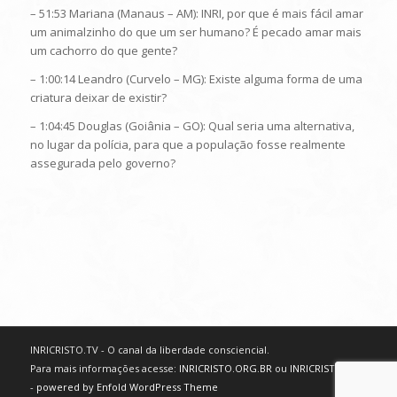
– 51:53 Mariana (Manaus – AM): INRI, por que é mais fácil amar
um animalzinho do que um ser humano? É pecado amar mais
um cachorro do que gente?
– 1:00:14 Leandro (Curvelo – MG): Existe alguma forma de uma
criatura deixar de existir?
– 1:04:45 Douglas (Goiânia – GO): Qual seria uma alternativa,
no lugar da polícia, para que a população fosse realmente
assegurada pelo governo?
INRICRISTO.TV - O canal da liberdade consciencial.
Para mais informações acesse:
INRICRISTO.ORG.BR
ou
INRICRISTO.NET
-
powered by Enfold WordPress Theme