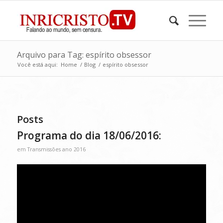
Arquivo para Tag: espírito obsessor
Você está aqui:
Home
/
Blog
/
espírito obsessor
Posts
Programa do dia 18/06/2016:
em
Transmissões ano 2016