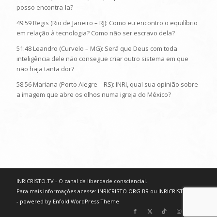
posso encontra-la?
49:59 Regis (Rio de Janeiro – RJ): Como eu encontro o equilíbrio
em relação à tecnologia? Como não ser escravo dela?
51:48 Leandro (Curvelo – MG): Será que Deus com toda
inteligência dele não consegue criar outro sistema em que
não haja tanta dor?
58:56 Mariana (Porto Alegre – RS): INRI, qual sua opinião sobre
a imagem que abre os olhos numa igreja do México?
INRICRISTO.TV - O canal da liberdade consciencial.
Para mais informações acesse:
INRICRISTO.ORG.BR
ou
INRICRISTO.NET
-
powered by Enfold WordPress Theme