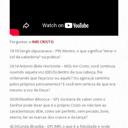
Perguntas a
INRI CRISTO
:
19:19 Sergio (Apucarana – PR): Mestre, o que significa “mirar o
sol da sabedoria” na prática?
24:14 Antonio (Belo Horizonte – MG): Inri Cristo, você continua
ouvindo aquela voz (DEUS) dentro da sua cabeça, lhe
ordenando que faça isso ou aquilo? Ou agora já caminha
pelos próprios pensamentos? E você tem certeza de que era
mesmo a voz de Deus?
30:09 Elivelton (Mococa – SP): Gostaria de saber como o
Senhor pode dizer que é o próprio Cristo se não tem as
características dEle, como ser perfeito, sem pecado, bom,
eterno, ter as marcas dos cravos e da lança?
42:34 Linda (Brasília – DF): INRI, o que é a felicidade e onde