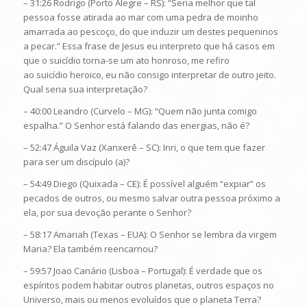
– 31:26 Rodrigo (Porto Alegre – RS): “Seria melhor que tal
pessoa fosse atirada ao mar com uma pedra de moinho
amarrada ao pescoço, do que induzir um destes pequeninos
a pecar.” Essa frase de Jesus eu interpreto que há casos em
que o suicídio torna-se um ato honroso, me refiro
ao suicídio heroico, eu não consigo interpretar de outro jeito.
Qual seria sua interpretação?
– 40:00 Leandro (Curvelo – MG): “Quem não junta comigo
espalha.” O Senhor está falando das energias, não é?
– 52:47 Águila Vaz (Xanxerê – SC): Inri, o que tem que fazer
para ser um discípulo (a)?
– 54:49 Diego (Quixada – CE): É possível alguém “expiar” os
pecados de outros, ou mesmo salvar outra pessoa próximo a
ela, por sua devoção perante o Senhor?
– 58:17 Amariah (Texas – EUA): O Senhor se lembra da virgem
Maria? Ela também reencarnou?
– 59:57 Joao Canário (Lisboa – Portugal): É verdade que os
espíritos podem habitar outros planetas, outros espaços no
Universo, mais ou menos evoluídos que o planeta Terra?