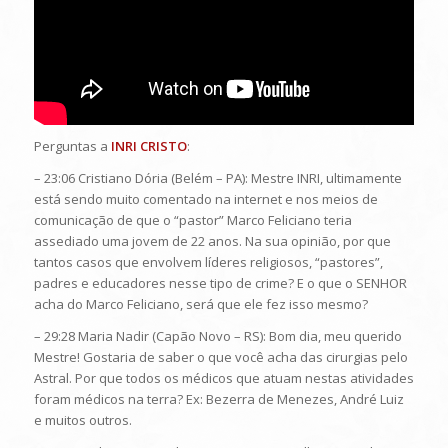
Perguntas a
INRI CRISTO
:
– 23:06 Cristiano Dória (Belém – PA): Mestre INRI, ultimamente
está sendo muito comentado na internet e nos meios de
comunicação de que o “pastor” Marco Feliciano teria
assediado uma jovem de 22 anos. Na sua opinião, por que
tantos casos que envolvem líderes religiosos, “pastores”,
padres e educadores nesse tipo de crime? E o que o SENHOR
acha do Marco Feliciano, será que ele fez isso mesmo?
– 29:28 Maria Nadir (Capão Novo – RS): Bom dia, meu querido
Mestre! Gostaria de saber o que você acha das cirurgias pelo
Astral. Por que todos os médicos que atuam nestas atividades
foram médicos na terra? Ex: Bezerra de Menezes, André Luiz
e muitos outros.