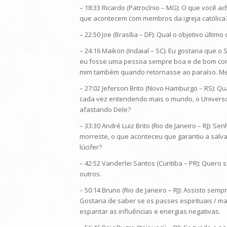
– 18:33 Ricardo (Patrocínio – MG): O que você 
que acontecem com membros da igreja católica
– 22:50 Joe (Brasília – DF): Qual o objetivo últi
– 24:16 Maikon (Indaial – SC): Eu gostaria que
eu fosse uma pessoa sempre boa e de bom cora
mim também quando retornasse ao paraíso. Me e
– 27:02 Jeferson Brito (Novo Hamburgo – RS): 
cada vez entendendo mais o mundo, o Universo
afastando Dele?
– 33:30 André Luiz Brito (Rio de Janeiro – RJ): 
morreste, o que aconteceu que garantiu a salv
lúcifer?
– 42:52 Vanderlei Santos (Curitiba – PR): Quero
outros.
– 50:14 Bruno (Rio de Janeiro – RJ): Assisto s
Gostaria de saber se os passes espirituais / 
espantar as influências e energias negativas.