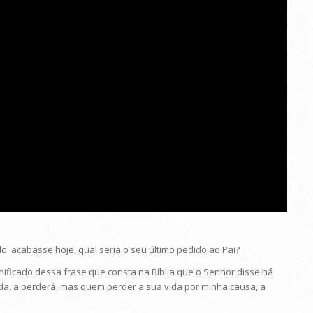
ndo acabasse hoje, qual seria o seu último pedido ao Pai?
ignificado dessa frase que consta na Bíblia que o Senhor disse há
vida, a perderá, mas quem perder a sua vida por minha causa, a