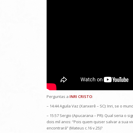
Perguntas a
INRI CRISTO
:
– 14:44 Aguila Vaz (Xanxerê – SC): Inri, se o mu
– 15:57 Sergio (Apucarana – PR): Qual seria o s
dois mil anos: “Pois quem quiser salvar a sua 
encontrará” (Mateus c.16 v.25)?