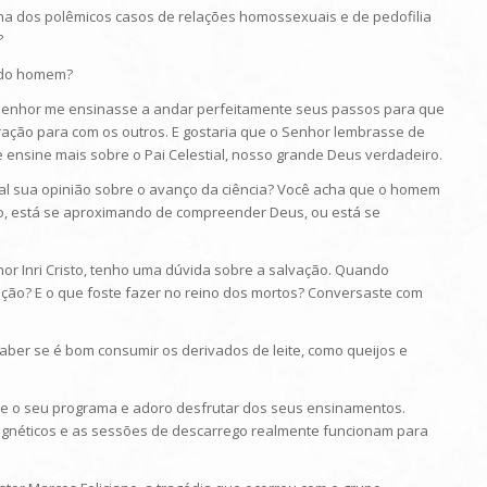
acha dos polêmicos casos de relações homossexuais e de pedofilia
?
mo do homem?
 o Senhor me ensinasse a andar perfeitamente seus passos para que
ção para com os outros. E gostaria que o Senhor lembrasse de
nsine mais sobre o Pai Celestial, nosso grande Deus verdadeiro.
Qual sua opinião sobre o avanço da ciência? Você acha que o homem
, está se aproximando de compreender Deus, ou está se
Senhor Inri Cristo, tenho uma dúvida sobre a salvação. Quando
ação? E o que foste fazer no reino dos mortos? Conversaste com
 saber se é bom consumir os derivados de leite, como queijos e
empre o seu programa e adoro desfrutar dos seus ensinamentos.
magnéticos e as sessões de descarrego realmente funcionam para