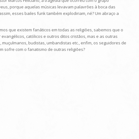
astor Marcos Feliciano, a tragédia que ocorreu com o grupo
Deus, porque aquelas músicas levavam palavrões à boca das
 assim, esses bailes funk também explodiriam, né? Um abraço a
abemos que existem fanáticos em todas as religiões, sabemos que o
evangélicos, católicos e outros ditos cristãos, mas e as outras
s, muçulmanos, budistas, umbandistas etc., enfim, os seguidores de
m sofre com o fanatismo de outras religiões?