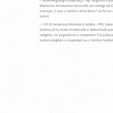
– 56:46 Beig Bugre (Itaipuaçú – RJ): Segundo o p
Mamonas Assassinas teria sido um castigo de 
crianças. O que o Senhor acha disso? Se fosse
todos!
– 1:01:03 Anderson Rizental (Curitiba – PR): S
Senhor já foi muito hostilizado e debochado por 
religiões, os seguidores o respeitam? Os judeu
outras religiões o respeitam ou o Senhor també