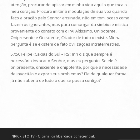
atenção, procurando aplicar em minha vida aquilo que toca o
meu coração. Procuro imitar a modulação de sua voz quando
faço a oração pelo Senhor ensinada, não em tom jocoso como
fazem os ignorantes, mas para comungar da simbiose mística
proveniente do contato com o PAI Altíssimo, Onipotente,
Onipresente e Onisciente, Criador de tudo o existe. Minha
pergunta é se existem de fato civilizações intraterrestres.
57:50 Felipe (Caxias do Sul – RS): Inri diz que sempre é
necessário invocar o Senhor, mas eu pergunto: Se ele é
onipresente, onisciente e onipotente, por que a necessidade
de invocá-lo e expor seus problemas? Ele de qualquer forma
já não saberia de tudo o que se passa contigo?
INRICRISTO.TV - O canal da liberdade consciencial.