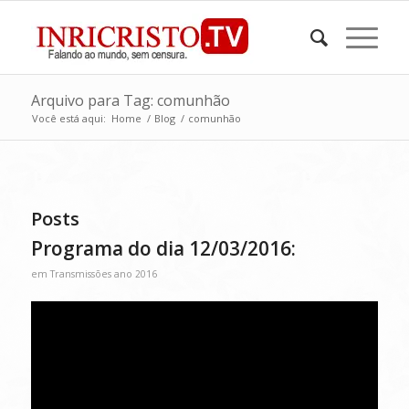
Arquivo para Tag: comunhão
Você está aqui:
Home
/
Blog
/
comunhão
Posts
Programa do dia 12/03/2016:
em
Transmissões ano 2016