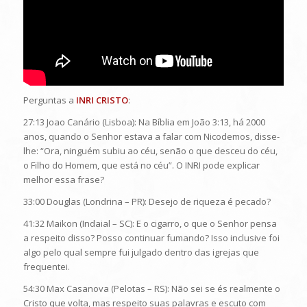
Perguntas a
INRI CRISTO
:
27:13 Joao Canário (Lisboa): Na Bíblia em João 3:13, há 2000
anos, quando o Senhor estava a falar com Nicodemos, disse-
lhe: “Ora, ninguém subiu ao céu, senão o que desceu do céu,
o Filho do Homem, que está no céu”. O INRI pode explicar
melhor essa frase?
33:00 Douglas (Londrina – PR): Desejo de riqueza é pecado?
41:32 Maikon (Indaial – SC): E o cigarro, o que o Senhor pensa
a respeito disso? Posso continuar fumando? Isso inclusive foi
algo pelo qual sempre fui julgado dentro das igrejas que
frequentei.
54:30 Max Casanova (Pelotas – RS): Não sei se és realmente o
Cristo que volta, mas respeito suas palavras e escuto com