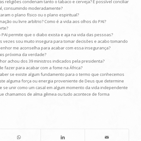
as religiões condenam tanto o tabaco e cerveja? É possível conciliar
al, consumindo moderadamente?
ram o plano físico ou o plano espiritual?
nação ou livre arbítrio? Como é a vida aos olhos do PAI?
orte?
PAI permite que o diabo exista e aja na vida das pessoas?
 Às vezes sou muito insegura para tomar decisões e acabo tomando
 Senhor me aconselha para acabar com essa insegurança?
mais próxima da verdade?
hor achou dos 39 ministros indicados pela presidenta?
de fazer para acabar com a fome na África?
e saber se existe algum fundamento para o termo que conhecemos
ste alguma força ou energia proveniente de Deus que determine
e se unir como um casal em algum momento da vida independente
 que chamamos de alma gêmea ou tudo acontece de forma