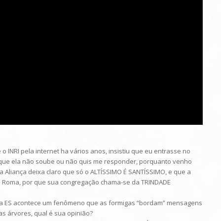
o INRI pela internet ha vários anos, insistiu que eu entrasse no
as que ela não soube ou não quis me responder, porquanto venho
ga Aliança deixa claro que só o ALTÍSSIMO É SANTÍSSIMO, e que a
 de Roma, por que sua congregação chama-se da TRINDADE
 Serra ES acontece um fenômeno que as formigas “bordam” mensagens
as árvores, qual é sua opinião?