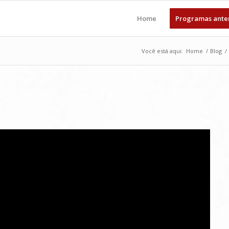
Home
Programas ante
Você está aqui:
Home
/
Blog
/