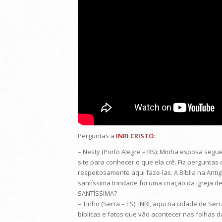
Perguntas a
INRI CRISTO
:
– Nesty (Porto Alegre – RS): Minha esposa segue 
site para conhecer o que ela crê. Fiz pergunt
respeitosamente aqui faze-las. A Bíblia na Anti
santíssima trindade foi uma criação da igreja
SANTÍSSIMA?
– Tinho (Serra – ES): INRI, aqui na cidade de
bíblicas e fatos que vão acontecer nas folhas d