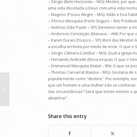
– Sérgio (Belo Horizonte – MG): Mestre, por que 
uma vida devotada a Deus com uma vida norm
– Magnoz (Pouso Alegre – MG): Adão e Eva habita
– Afonso Mesquita (Porto Seguro – BA): Predesti
– Antônio (São Paulo – SP): Devemos temer a m
– Anderson Conceição (Manaus – AM): Por que o 
– Karen Duran (Osasco – SP): Bom dia, Mestre!
a escolha errônea por medo de errar. O que o
– Sérgio Câmara (Cambuí – MG): Qual a igreja 
– Fernando Andrade (Nova Iorque): O que o Sen
– Emmanuel Mesquita (Natal – RN): O que se po
– Thomas Carvarral (Itaúna – MG): Gostaria d
popularmente como “destino”. Por exemplo, exi
que um homem e uma mulher irão se conhecer 
Programa do dia 14/02/2015:
das circunstâncias? Será que existe mesmo o
aleatória?
Share this entry