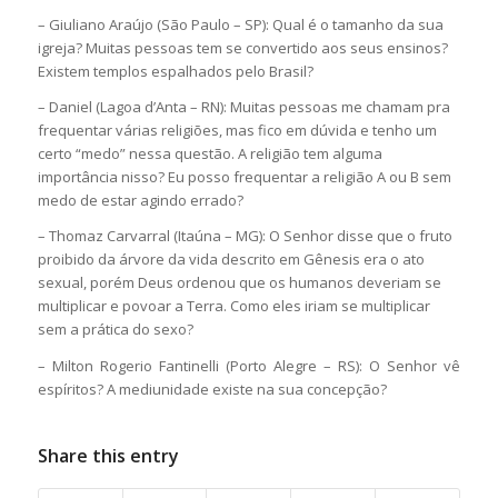
– Giuliano Araújo (São Paulo – SP): Qual é o tamanho da sua
igreja? Muitas pessoas tem se convertido aos seus ensinos?
Existem templos espalhados pelo Brasil?
– Daniel (Lagoa d’Anta – RN): Muitas pessoas me chamam pra
frequentar várias religiões, mas fico em dúvida e tenho um
certo “medo” nessa questão. A religião tem alguma
importância nisso? Eu posso frequentar a religião A ou B sem
medo de estar agindo errado?
– Thomaz Carvarral (Itaúna – MG): O Senhor disse que o fruto
proibido da árvore da vida descrito em Gênesis era o ato
sexual, porém Deus ordenou que os humanos deveriam se
multiplicar e povoar a Terra. Como eles iriam se multiplicar
sem a prática do sexo?
– Milton Rogerio Fantinelli (Porto Alegre – RS): O Senhor vê
espíritos? A mediunidade existe na sua concepção?
Share this entry