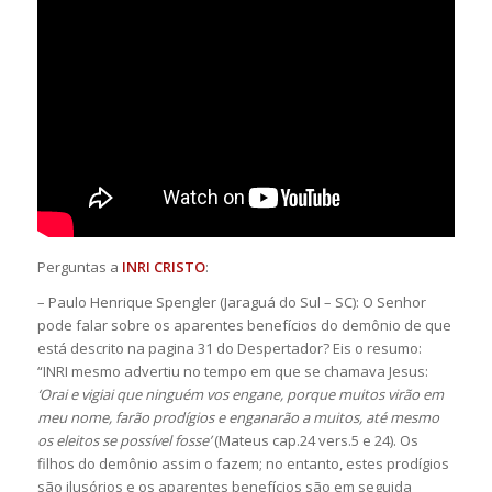
Perguntas a
INRI CRISTO
:
– Paulo Henrique Spengler (Jaraguá do Sul – SC): O Senhor
pode falar sobre os aparentes benefícios do demônio de que
está descrito na pagina 31 do Despertador? Eis o resumo:
“INRI mesmo advertiu no tempo em que se chamava Jesus:
‘Orai e vigiai que ninguém vos engane, porque muitos virão em
meu nome, farão prodígios e enganarão a muitos, até mesmo
os eleitos se possível fosse’
(Mateus cap.24 vers.5 e 24). Os
filhos do demônio assim o fazem; no entanto, estes prodígios
são ilusórios e os aparentes benefícios são em seguida