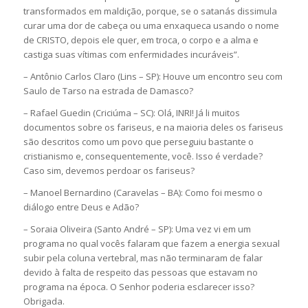
transformados em maldição, porque, se o satanás dissimula
curar uma dor de cabeça ou uma enxaqueca usando o nome
de CRISTO, depois ele quer, em troca, o corpo e a alma e
castiga suas vítimas com enfermidades incuráveis”.
– Antônio Carlos Claro (Lins – SP): Houve um encontro seu com
Saulo de Tarso na estrada de Damasco?
– Rafael Guedin (Criciúma – SC): Olá, INRI! Já li muitos
documentos sobre os fariseus, e na maioria deles os fariseus
são descritos como um povo que perseguiu bastante o
cristianismo e, consequentemente, você. Isso é verdade?
Caso sim, devemos perdoar os fariseus?
– Manoel Bernardino (Caravelas – BA): Como foi mesmo o
diálogo entre Deus e Adão?
– Soraia Oliveira (Santo André – SP): Uma vez vi em um
programa no qual vocês falaram que fazem a energia sexual
subir pela coluna vertebral, mas não terminaram de falar
devido à falta de respeito das pessoas que estavam no
programa na época. O Senhor poderia esclarecer isso?
Obrigada.