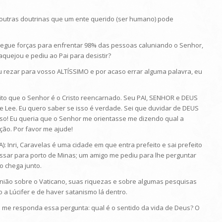
em outras doutrinas que um ente querido (ser humano) pode
nsegue forças para enfrentar 98% das pessoas caluniando o Senhor,
uejou e pediu ao Pai para desistir?
e eu rezar para vosso ALTÍSSIMO e por acaso errar alguma palavra, eu
redito que o Senhor é o Cristo reencarnado. Seu PAI, SENHOR e DEUS
 Lee. Eu quero saber se isso é verdade. Sei que duvidar de DEUS
so! Eu queria que o Senhor me orientasse me dizendo qual a
ão. Por favor me ajude!
: Inri, Caravelas é uma cidade em que entra prefeito e sai prefeito
assar para porto de Minas; um amigo me pediu para lhe perguntar
o chega junto.
opinião sobre o Vaticano, suas riquezas e sobre algumas pesquisas
o a Lúcifer e de haver satanismo lá dentro.
que me responda essa pergunta: qual é o sentido da vida de Deus? O