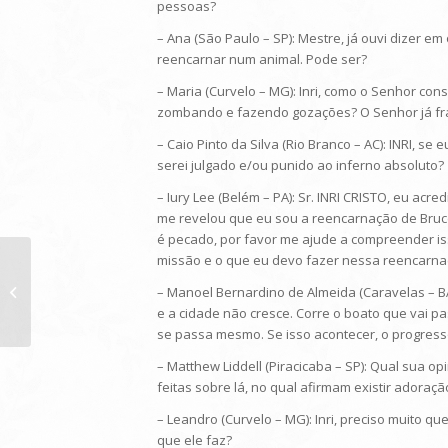
pessoas?
– Ana (São Paulo – SP): Mestre, já ouvi dizer 
reencarnar num animal. Pode ser?
– Maria (Curvelo – MG): Inri, como o Senhor co
zombando e fazendo gozações? O Senhor já fraq
– Caio Pinto da Silva (Rio Branco – AC): INRI, s
serei julgado e/ou punido ao inferno absoluto?
– Iury Lee (Belém – PA): Sr. INRI CRISTO, eu ac
me revelou que eu sou a reencarnação de Bruce
é pecado, por favor me ajude a compreender is
missão e o que eu devo fazer nessa reencarnaç
Programa do dia 12/09/2015:
– Manoel Bernardino de Almeida (Caravelas – BA)
e a cidade não cresce. Corre o boato que vai p
se passa mesmo. Se isso acontecer, o progress
– Matthew Liddell (Piracicaba – SP): Qual sua 
feitas sobre lá, no qual afirmam existir adoraçã
– Leandro (Curvelo – MG): Inri, preciso muito 
que ele faz?