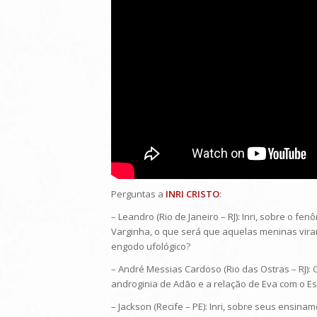
Perguntas a
INRI CRISTO
:
– Leandro (Rio de Janeiro – RJ): Inri, sobre o 
Varginha, o que será que aquelas meninas vira
engodo ufológico?
– André Messias Cardoso (Rio das Ostras – RJ):
androginia de Adão e a relação de Eva com o Es
– Jackson (Recife – PE): Inri, sobre seus ensina