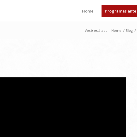
Home
Programas ante
Você está aqui:
Home
/
Blog
/