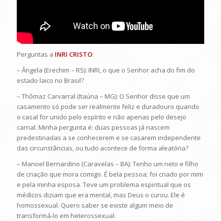
Perguntas a
INRI CRISTO
:
– Ângela (Erechim – RS): INRI, o que o Senhor acha do fim do
estado laico no Brasil?
– Thômaz Carvarral (Itaúna – MG): O Senhor disse que um
casamento só pode ser realmente feliz e duradouro quando
o casal for unido pelo espírito e não apenas pelo desejo
carnal. Minha pergunta é: duas pessoas já nascem
predestinadas a se conhecerem e se casarem independente
das circunstâncias, ou tudo acontece de forma aleatória?
– Manoel Bernardino (Caravelas – BA): Tenho um neto e filho
de criação que mora comigo. É bela pessoa; foi criado por mim
e pela minha esposa. Teve um problema espiritual que os
médicos diziam que era mental, mas Deus o curou. Ele é
homossexual. Quero saber se existe algum meio de
transformá-lo em heterossexual.