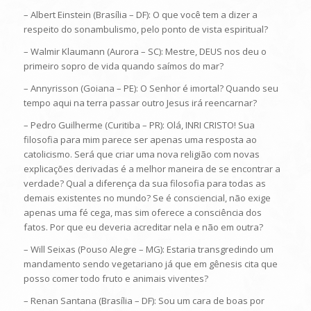
– Albert Einstein (Brasília – DF): O que você tem a dizer a
respeito do sonambulismo, pelo ponto de vista espiritual?
– Walmir Klaumann (Aurora – SC): Mestre, DEUS nos deu o
primeiro sopro de vida quando saímos do mar?
– Annyrisson (Goiana – PE): O Senhor é imortal? Quando seu
tempo aqui na terra passar outro Jesus irá reencarnar?
– Pedro Guilherme (Curitiba – PR): Olá, INRI CRISTO! Sua
filosofia para mim parece ser apenas uma resposta ao
catolicismo. Será que criar uma nova religião com novas
explicações derivadas é a melhor maneira de se encontrar a
verdade? Qual a diferença da sua filosofia para todas as
demais existentes no mundo? Se é consciencial, não exige
apenas uma fé cega, mas sim oferece a consciência dos
fatos. Por que eu deveria acreditar nela e não em outra?
– Will Seixas (Pouso Alegre – MG): Estaria transgredindo um
mandamento sendo vegetariano já que em gênesis cita que
posso comer todo fruto e animais viventes?
– Renan Santana (Brasília – DF): Sou um cara de boas por