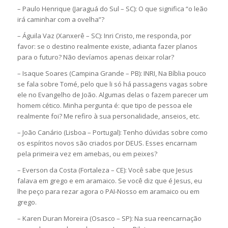
– Paulo Henrique (Jaraguá do Sul – SC): O que significa “o leão
irá caminhar com a ovelha”?
– Águila Vaz (Xanxerê – SC): Inri Cristo, me responda, por
favor: se o destino realmente existe, adianta fazer planos
para o futuro? Não devíamos apenas deixar rolar?
– Isaque Soares (Campina Grande – PB): INRI, Na Bíblia pouco
se fala sobre Tomé, pelo que li só há passagens vagas sobre
ele no Evangelho de João. Algumas delas o fazem parecer um
homem cético. Minha pergunta é: que tipo de pessoa ele
realmente foi? Me refiro à sua personalidade, anseios, etc.
– João Canário (Lisboa – Portugal): Tenho dúvidas sobre como
os espíritos novos são criados por DEUS. Esses encarnam
pela primeira vez em amebas, ou em peixes?
– Everson da Costa (Fortaleza – CE): Você sabe que Jesus
falava em grego e em aramaico. Se você diz que é Jesus, eu
lhe peço para rezar agora o PAI-Nosso em aramaico ou em
grego.
– Karen Duran Moreira (Osasco – SP): Na sua reencarnação