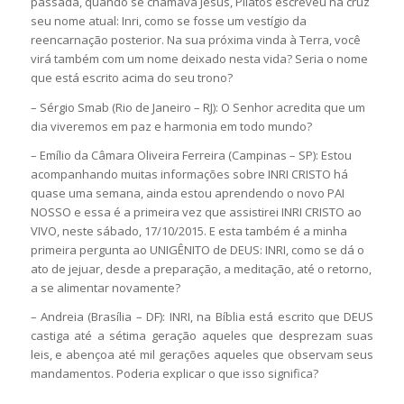
passada, quando se chamava Jesus, Pilatos escreveu na cruz
seu nome atual: Inri, como se fosse um vestígio da
reencarnação posterior. Na sua próxima vinda à Terra, você
virá também com um nome deixado nesta vida? Seria o nome
que está escrito acima do seu trono?
– Sérgio Smab (Rio de Janeiro – RJ): O Senhor acredita que um
dia viveremos em paz e harmonia em todo mundo?
– Emílio da Câmara Oliveira Ferreira (Campinas – SP): Estou
acompanhando muitas informações sobre INRI CRISTO há
quase uma semana, ainda estou aprendendo o novo PAI
NOSSO e essa é a primeira vez que assistirei INRI CRISTO ao
VIVO, neste sábado, 17/10/2015. E esta também é a minha
primeira pergunta ao UNIGÊNITO de DEUS: INRI, como se dá o
ato de jejuar, desde a preparação, a meditação, até o retorno,
a se alimentar novamente?
– Andreia (Brasília – DF): INRI, na Bíblia está escrito que DEUS
castiga até a sétima geração aqueles que desprezam suas
leis, e abençoa até mil gerações aqueles que observam seus
mandamentos. Poderia explicar o que isso significa?