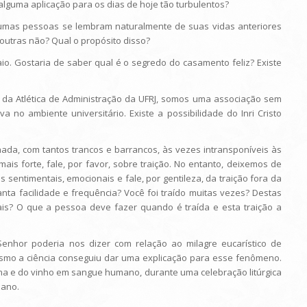
guma aplicação para os dias de hoje tão turbulentos?
lgumas pessoas se lembram naturalmente de suas vidas anteriores
outras não? Qual o propósito disso?
io. Gostaria de saber qual é o segredo do casamento feliz? Existe
tor da Atlética de Administração da UFRJ, somos uma associação sem
va no ambiente universitário. Existe a possibilidade do Inri Cristo
inhada, com tantos trancos e barrancos, às vezes intransponíveis às
is forte, fale, por favor, sobre traição. No entanto, deixemos de
s sentimentais, emocionais e fale, por gentileza, da traição fora da
nta facilidade e frequência? Você foi traído muitas vezes? Destas
 mais? O que a pessoa deve fazer quando é traída e esta traição a
enhor poderia nos dizer com relação ao milagre eucarístico de
smo a ciência conseguiu dar uma explicação para esse fenômeno.
na e do vinho em sangue humano, durante uma celebração litúrgica
iano.