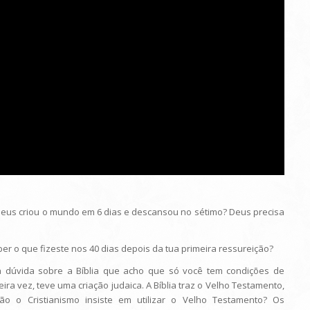
e Deus criou o mundo em 6 dias e descansou no sétimo? Deus precisa
saber o que fizeste nos 40 dias depois da tua primeira ressureição?
a dúvida sobre a Bíblia que acho que só você tem condições de
ra vez, teve uma criação judaica. A Bíblia traz o Velho Testamento,
ão o Cristianismo insiste em utilizar o Velho Testamento? Os