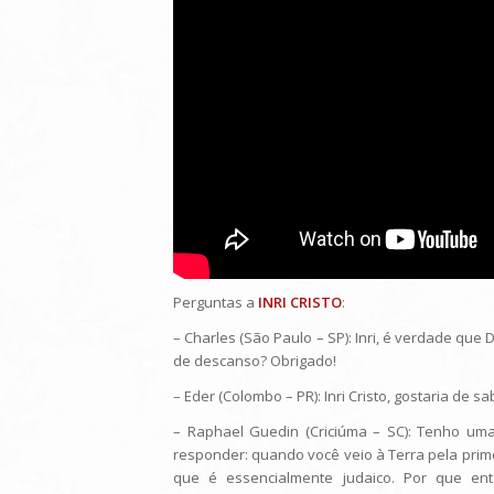
Perguntas a
INRI CRISTO
:
– Charles (São Paulo – SP): Inri, é verdade qu
de descanso? Obrigado!
– Eder (Colombo – PR): Inri Cristo, gostaria de 
– Raphael Guedin (Criciúma – SC): Tenho um
responder: quando você veio à Terra pela primei
que é essencialmente judaico. Por que ent