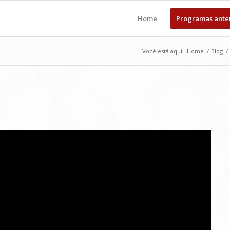
Home
Programas ante
Você está aqui:
Home
/
Blog
/