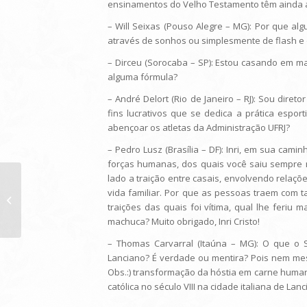
ensinamentos do Velho Testamento têm ainda al
– Will Seixas (Pouso Alegre – MG): Por que a
através de sonhos ou simplesmente de flash e 
– Dirceu (Sorocaba – SP): Estou casando em ma
alguma fórmula?
– André Delort (Rio de Janeiro – RJ): Sou dire
fins lucrativos que se dedica a prática esporti
abençoar os atletas da Administração UFRJ?
– Pedro Lusz (Brasília – DF): Inri, em sua cam
forças humanas, dos quais você saiu sempre ma
lado a traição entre casais, envolvendo relaçõe
vida familiar. Por que as pessoas traem com ta
Programa do dia 04/04/2015:
traições das quais foi vítima, qual lhe feriu
machuca? Muito obrigado, Inri Cristo!
– Thomas Carvarral (Itaúna – MG): O que o S
Lanciano? É verdade ou mentira? Pois nem me
Obs.:) transformação da hóstia em carne huma
católica no século VIII na cidade italiana de Lanc