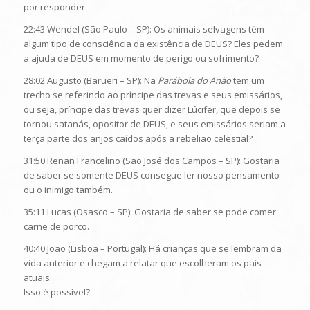
por responder.
22:43 Wendel (São Paulo – SP): Os animais selvagens têm
algum tipo de consciência da existência de DEUS? Eles pedem
a ajuda de DEUS em momento de perigo ou sofrimento?
28:02 Augusto (Barueri – SP): Na
Parábola do Anão
tem um
trecho se referindo ao príncipe das trevas e seus emissários,
ou seja, príncipe das trevas quer dizer Lúcifer, que depois se
tornou satanás, opositor de DEUS, e seus emissários seriam a
terça parte dos anjos caídos após a rebelião celestial?
31:50 Renan Francelino (São José dos Campos – SP): Gostaria
de saber se somente DEUS consegue ler nosso pensamento
ou o inimigo também.
35:11 Lucas (Osasco – SP): Gostaria de saber se pode comer
carne de porco.
40:40 João (Lisboa – Portugal): Há crianças que se lembram da
vida anterior e chegam a relatar que escolheram os pais
atuais.
Isso é possível?