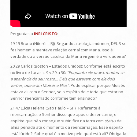
Perguntas a
INRI CRISTO
:
19:19 Bruno (Niterói – RJ): Segundo a teologia mórmon, DEUS se
fez homem e manteve relação carnal com Maria. Isso é
verdade ou a versão católica da Maria virgem é a verdadeira?
20:29 Carlos (Boston – Estados Unidos): Conforme está escrito
no livro de Lucas c. 9 v.29 a 30:
“Enquanto ele orava, mudou-se
a aparência do seu rosto… E eis que estavam com ele dois
varões, que eram Moisés e Elias”
. Pode explicar porque Moisés
estava ali com o Senhor, se o espírito dele teria que estar no
Senhor reencarnado conforme tem ensinado?
21:47 Lúcia Helena (São Paulo – SP): Referente à
reencarnação, o Senhor disse que após o desencarne, o
espírito que não consegue subir, fica na terra com
status
de
alma penada até o momento da reencarnação. Esse espírito
está lúcido? Sabe qual é o motivo pelo qual está ali? Obrigada