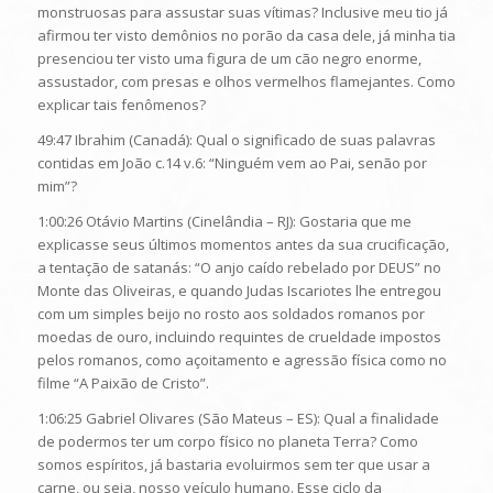
monstruosas para assustar suas vítimas? Inclusive meu tio já
afirmou ter visto demônios no porão da casa dele, já minha tia
presenciou ter visto uma figura de um cão negro enorme,
assustador, com presas e olhos vermelhos flamejantes. Como
explicar tais fenômenos?
49:47 Ibrahim (Canadá): Qual o significado de suas palavras
contidas em João c.14 v.6: “Ninguém vem ao Pai, senão por
mim”?
1:00:26 Otávio Martins (Cinelândia – RJ): Gostaria que me
explicasse seus últimos momentos antes da sua crucificação,
a tentação de satanás: “O anjo caído rebelado por DEUS” no
Monte das Oliveiras, e quando Judas Iscariotes lhe entregou
com um simples beijo no rosto aos soldados romanos por
moedas de ouro, incluindo requintes de crueldade impostos
pelos romanos, como açoitamento e agressão física como no
filme “A Paixão de Cristo”.
1:06:25 Gabriel Olivares (São Mateus – ES): Qual a finalidade
de podermos ter um corpo físico no planeta Terra? Como
somos espíritos, já bastaria evoluirmos sem ter que usar a
carne, ou seja, nosso veículo humano. Esse ciclo da