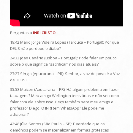
Perguntas a
INRI CRISTO
:
19:42 Mário Jorge Videira Lopes (Tarouca – Portugal): Por que
DEUS não perdoou o diabo?
24:32 João Canário (Lisboa – Portugal): Pode falar um pouco
sobre o que significa “sacrificar” nos dias atuais?
27:27 Sérgio (Apucarana – PR): Senhor, a voz do povo é a Voz
de DEUS?
35:58 Maicon (Apucarana – PR): Há algum problema em fazer
tatuagens? Meu amigo Wellington tem várias e não sei como
falar com ele sobre isso. Peço também para meu amigo e
professor Diego. O INRI tem WhatsApp? Ele pode me
adicionar?
42:48 Júlia Santos (São Paulo – SP): É verdade que os
demônios podem se materializar em formas grotescas