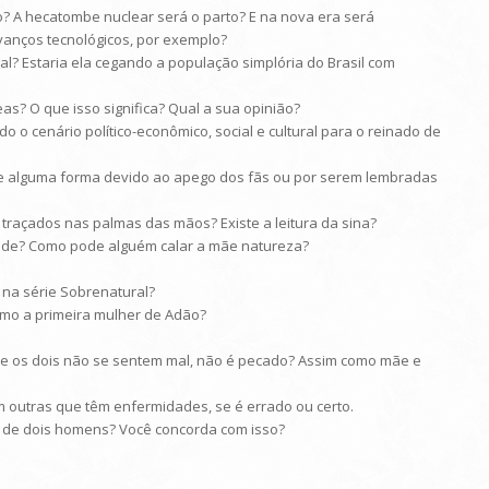
? A hecatombe nuclear será o parto? E na nova era será
vanços tecnológicos, por exemplo?
ual? Estaria ela cegando a população simplória do Brasil com
s? O que isso significa? Qual a sua opinião?
o o cenário político-econômico, social e cultural para o reinado de
de alguma forma devido ao apego dos fãs ou por serem lembradas
traçados nas palmas das mãos? Existe a leitura da sina?
dade? Como pode alguém calar a mãe natureza?
 na série Sobrenatural?
como a primeira mulher de Adão?
a e os dois não se sentem mal, não é pecado? Assim como mãe e
 outras que têm enfermidades, se é errado ou certo.
 de dois homens? Você concorda com isso?