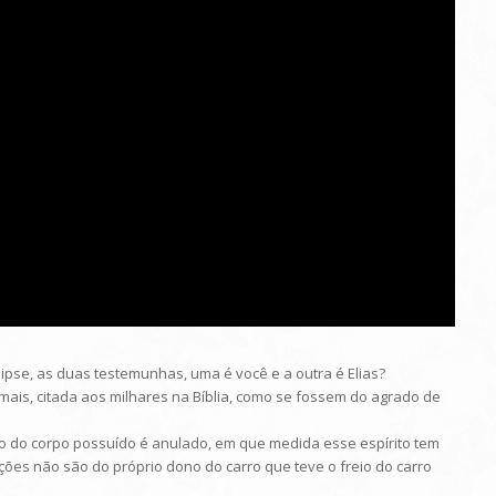
alipse, as duas testemunhas, uma é você e a outra é Elias?
nimais, citada aos milhares na Bíblia, como se fossem do agrado de
no do corpo possuído é anulado, em que medida esse espírito tem
ões não são do próprio dono do carro que teve o freio do carro