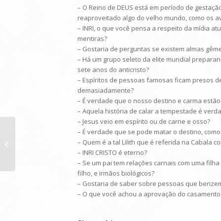
– O Reino de DEUS está em período de gestação
reaproveitado algo do velho mundo, como os a
– INRI, o que você pensa a respeito da mídia at
mentiras?
– Gostaria de perguntas se existem almas gêmea
– Há um grupo seleto da elite mundial preparand
sete anos do anticristo?
– Espíritos de pessoas famosas ficam presos 
demasiadamente?
– É verdade que o nosso destino e carma estão 
– Aquela história de calar a tempestade é ver
– Jesus veio em espírito ou de carne e osso?
– É verdade que se pode matar o destino, como
– Quem é a tal Lilith que é referida na Cabala 
Transmissão de 07/05/2011
– INRI CRISTO é eterno?
– Se um pai tem relações carnais com uma filh
filho, e irmãos biológicos?
– Gostaria de saber sobre pessoas que benzem
– O que você achou a aprovação do casamento