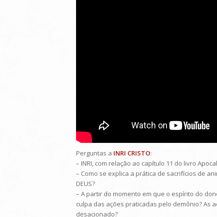
Perguntas a
INRI CRISTO
:
– INRI, com relação ao capítulo 11 do livro Apoc
– Como se explica a prática de sacrifícios de a
DEUS?
– A partir do momento em que o espírito do do
culpa das ações praticadas pelo demônio? As aç
desacionado?