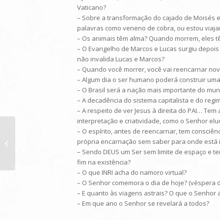
Vaticano?
– Sobre a transformação do cajado de Moisés e
palavras como veneno de cobra, ou estou viaj
– Os animais têm alma? Quando morrem, eles tê
– O Evangelho de Marcos e Lucas surgiu depois
não invalida Lucas e Marcos?
– Quando você morrer, você vai reencarnar n
– Algum dia o ser humano poderá construir um
– O Brasil será a nação mais importante do mund
– A decadência do sistema capitalista e do reg
– A respeito de ver Jesus à direita do PAI… Tem
interpretação e criatividade, como o Senhor elu
– O espírito, antes de reencarnar, tem consciê
própria encarnação sem saber para onde está 
Transmissão de 16/04/2011
– Sendo DEUS um Ser sem limite de espaço e tem
fim na existência?
– O que INRI acha do namoro virtual?
– O Senhor comemora o dia de hoje? (véspera 
– E quanto às viagens astrais? O que o Senhor 
– Em que ano o Senhor se revelará a todos?