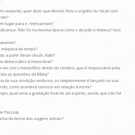
m serpente, quer dizer que Moisés feriu o orgulho do faraó com
ando?
m lugar para ir, reencarnam?
 de Jesus. Não foi na mesma época como o de João e Mateus? Isso
ovamente?
a máquina do tempo?
o a partir deste século, Rabi?
ime democrático é inexorável?
 a ver com o hemisfério direito do cérebro, que é responsável pela
cida as questões da Bíblia?
ncia de sua condição vindoura, ou simplesmente é lançado na sua
indo, como acontece conosco em relação à morte?
po, qual seria a gradação final de um espírito, sendo que não há
de Páscoa)
acha da teoria das viagens astrais?