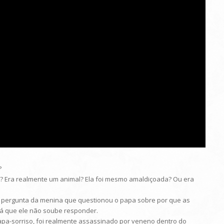
?
? Era realmente um animal? Ela foi mesmo amaldiçoada? Ou era
 à pergunta da menina que questionou o papa sobre por que as
 já que ele não soube responder.
 Papa-sorriso, foi realmente assassinado por veneno dentro do