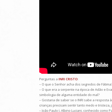
Perguntas a
INRI CRISTO
:
– O que o Senhor acha dos segredos de Fátima
– O que era a serpente na época de Adão e Eva
simbologia de alguma entidade do mal?
– Gostaria de saber se o INRI sabe a resposta
crianças precisam sentir tanto medo e tristeza,
– João Paulo I, Albino Luciani, conhecido como