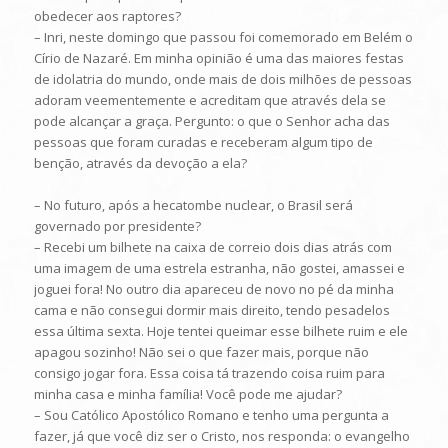
obedecer aos raptores?
– Inri, neste domingo que passou foi comemorado em Belém o
Círio de Nazaré. Em minha opinião é uma das maiores festas
de idolatria do mundo, onde mais de dois milhões de pessoas
adoram veementemente e acreditam que através dela se
pode alcançar a graça. Pergunto: o que o Senhor acha das
pessoas que foram curadas e receberam algum tipo de
benção, através da devoção a ela?
– No futuro, após a hecatombe nuclear, o Brasil será
governado por presidente?
– Recebi um bilhete na caixa de correio dois dias atrás com
uma imagem de uma estrela estranha, não gostei, amassei e
joguei fora! No outro dia apareceu de novo no pé da minha
cama e não consegui dormir mais direito, tendo pesadelos
essa última sexta. Hoje tentei queimar esse bilhete ruim e ele
apagou sozinho! Não sei o que fazer mais, porque não
consigo jogar fora. Essa coisa tá trazendo coisa ruim para
minha casa e minha família! Você pode me ajudar?
– Sou Católico Apostólico Romano e tenho uma pergunta a
fazer, já que você diz ser o Cristo, nos responda: o evangelho