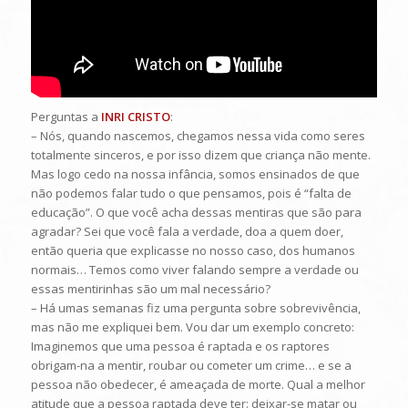
Perguntas a
INRI CRISTO
:
– Nós, quando nascemos, chegamos nessa vida como seres
totalmente sinceros, e por isso dizem que criança não mente.
Mas logo cedo na nossa infância, somos ensinados de que
não podemos falar tudo o que pensamos, pois é “falta de
educação”. O que você acha dessas mentiras que são para
agradar? Sei que você fala a verdade, doa a quem doer,
então queria que explicasse no nosso caso, dos humanos
normais… Temos como viver falando sempre a verdade ou
essas mentirinhas são um mal necessário?
– Há umas semanas fiz uma pergunta sobre sobrevivência,
mas não me expliquei bem. Vou dar um exemplo concreto:
Imaginemos que uma pessoa é raptada e os raptores
obrigam-na a mentir, roubar ou cometer um crime… e se a
pessoa não obedecer, é ameaçada de morte. Qual a melhor
atitude que a pessoa raptada deve ter: deixar-se matar ou