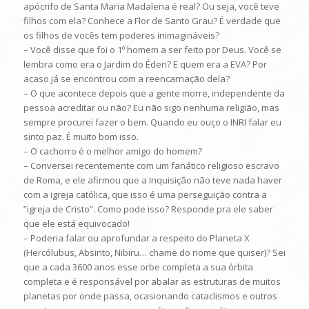
apócrifo de Santa Maria Madalena é real? Ou seja, você teve
filhos com ela? Conhece a Flor de Santo Grau? É verdade que
os filhos de vocês tem poderes inimagináveis?
– Você disse que foi o 1º homem a ser feito por Deus. Você se
lembra como era o Jardim do Éden? E quem era a EVA? Por
acaso já se encontrou com a reencarnação dela?
– O que acontece depois que a gente morre, independente da
pessoa acreditar ou não? Eu não sigo nenhuma religião, mas
sempre procurei fazer o bem. Quando eu ouço o INRI falar eu
sinto paz. É muito bom isso.
– O cachorro é o melhor amigo do homem?
– Conversei recentemente com um fanático religioso escravo
de Roma, e ele afirmou que a Inquisição não teve nada haver
com a igreja católica, que isso é uma perseguição contra a
”igreja de Cristo”. Como pode isso? Responde pra ele saber
que ele está equivocado!
– Poderia falar ou aprofundar a respeito do Planeta X
(Hercólubus, Absinto, Nibiru… chame do nome que quiser)? Sei
que a cada 3600 anos esse orbe completa a sua órbita
completa e é responsável por abalar as estruturas de muitos
planetas por onde passa, ocasionando cataclismos e outros