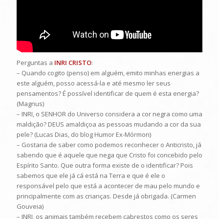
Perguntas a
INRI CRISTO
:
– Quando cogito (penso) em alguém, emito minhas energias a
este alguém, posso acessá-la e até mesmo ler seus
pensamentos? É possível identificar de quem é esta energia?
(Magnus)
– INRI, o SENHOR do Universo considera a cor negra como uma
maldição? DEUS amaldiçoa as pessoas mudando a cor da sua
pele? (Lucas Dias, do blog Humor Ex-Mórmon)
– Gostaria de saber como podemos reconhecer o Anticristo, já
sabendo que é aquele que nega que Cristo foi concebido pelo
Espírito Santo. Que outra forma existe de o identificar? Pois
sabemos que ele já cá está na Terra e que é ele o
responsável pelo que está a acontecer de mau pelo mundo e
principalmente com as crianças. Desde já obrigada. (Carmen
Gouveia)
– INRI, os animais também recebem cabrestos como os seres