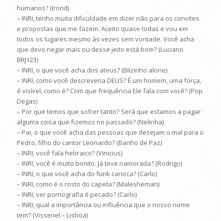
humanos? (Irond)
– INRI, tenho muita dificuldade em dizer não para os convites
e propostas que me fazem. Aceito quase todas e vou em
todos os lugares mesmo às vezes sem vontade. Você acha
que devo negar mais ou desse jeito está bom? (Luciano
BRJ123)
– INRI, o que você acha dos ateus? (Bilzinho alone)
– INRI, como você descreveria DEUS? É um homem, uma força,
é visível, como é? Com que frequência Ele fala com você? (Pop
Degas)
– Por que temos que sofrer tanto? Será que estamos a pagar
alguma coisa que fizemos no passado? (Nelinha)
– Pai, o que você acha das pessoas que desejam o mal para o
Pedro, filho do cantor Leonardo? (Banho de Paz)
– INRI, você fala hebraico? (Vinicius)
– INRI, você é muito bonito. Já teve namorada? (Rodrigo)
– INRI, o que você acha do funk carioca? (Carlo)
– INRI, como é o rosto do capeta? (Malesheman)
– INRI, ver pornografia é pecado? (Carlo)
– INRI, qual a importância ou influência que o nosso nome
tem? (Vissenel – Lisboa)