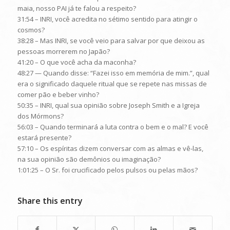
maia, nosso PAI já te falou a respeito?
31:54 – INRI, você acredita no sétimo sentido para atingir o
cosmos?
38:28 – Mas INRI, se você veio para salvar por que deixou as
pessoas morrerem no Japão?
41:20 – O que você acha da maconha?
48:27 — Quando disse: “Fazei isso em memória de mim.”, qual
era o significado daquele ritual que se repete nas missas de
comer pão e beber vinho?
50:35 – INRI, qual sua opinião sobre Joseph Smith e a Igreja
dos Mórmons?
56:03 – Quando terminará a luta contra o bem e o mal? E você
estará presente?
57:10 – Os espíritas dizem conversar com as almas e vê-las,
na sua opinião são demônios ou imaginação?
1:01:25 – O Sr. foi crucificado pelos pulsos ou pelas mãos?
Share this entry