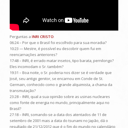
Perguntas a
INRI CRISTO
:
06:24 – Por que o Brasil foi escolhido para sua moradia?
10:23 — Mestre, é possível eu descobrir quem fui em
reencarnações anteriores?
17:48 – INRI, é errado matar insetos, tipo barata, pernilongo?
Eles incomodam o Sr. também?
19:31 – Boa noite, o Sr. poderia nos dizer se é verdade que
José, seu antigo genitor, se encarnou em Conde de St.
Germain, conhecido como o grande alquimista, a chama da
transmutação?
23:28 – INRI, qual a sua opinião sobre as usinas nucleares
como fonte de energia no mundo, principalmente aqui no
Brasil?
27:18 – INRI, somando-se a data dos atentados de 11 de
setembro de 2001 mais a data do tsunami no Japão, dá o
resultado de 21/12/2012 que é o fim do mundo no calendário