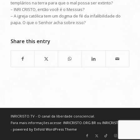
templários na terra para que o mal possa ser extinto?
– INRI CRISTO, então você é o Messias?
– A igreja católica tem um dogma de fé da infalibilidade do
papa. O que o Senhor acha sobre isso?
Share this entry
INRICRISTO.TV - O canal da liberdade consciencial.
Para mais informações acesse:
INRICRISTO.ORG.BR
ou
INRICRISTO.NET
-
powered by Enfold WordPress Theme