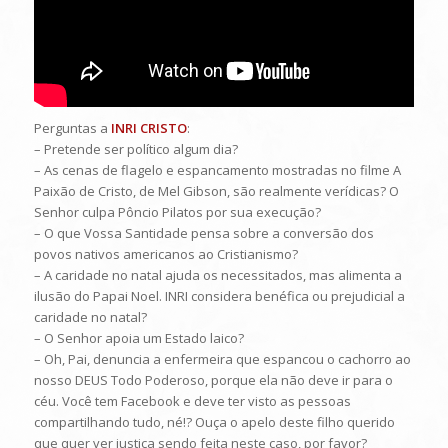
Perguntas a
INRI CRISTO
:
– Pretende ser político algum dia?
– As cenas de flagelo e espancamento mostradas no filme A
Paixão de Cristo, de Mel Gibson, são realmente verídicas? O
Senhor culpa Pôncio Pilatos por sua execução?
– O que Vossa Santidade pensa sobre a conversão dos
povos nativos americanos ao Cristianismo?
– A caridade no natal ajuda os necessitados, mas alimenta a
ilusão do Papai Noel. INRI considera benéfica ou prejudicial a
caridade no natal?
– O Senhor apoia um Estado laico?
– Oh, Pai, denuncia a enfermeira que espancou o cachorro ao
nosso DEUS Todo Poderoso, porque ela não deve ir para o
céu. Você tem Facebook e deve ter visto as pessoas
compartilhando tudo, né!? Ouça o apelo deste filho querido
que quer ver justiça sendo feita neste caso, por favor?