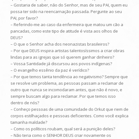
– Gostaria de saber, não do Senhor, mas de seu PAI, quem eu
possa ter sido na reencarnação passada. Pergunte ao seu
PAI, por favor?
– Referindo-me ao caso da enfermeira que matou um cão a
pancadas, como este tipo de atitude é vista aos olhos de
DEUS?
– O que o Senhor acha dos neonazistas brasileiros?
– Por que DEUS inspira artistas talentosíssimos a criar obras
lindas para as igrejas que só querem ganhar dinheiro?
– Vossa Santidade já discursou aos povos indígenas?
– O evangelho essênio da paz é verídico?
– Por que temos tanta tendência ao negativismo? Sempre que
se resolve um problema, as pessoas passam a reclamar de
outro que nunca se incomodaram antes, que não é novo, e
sempre buscam algo para reclamar. Por que temos isso
dentro de nós?
– Conheço pessoas de uma comunidade do Orkut que riem de
corpos estilhaçados e pessoas deficientes. Como você explica
tamanha maldade?
– Como os políticos roubam, qual será a punição deles?
– Não teria como o SENHOR DEUS criar novamente os