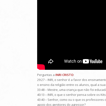
Perguntas a
INRI CRISTO
:
29:27 – INRI, o senhor é a favor dos ensinament
o ensino da religião entre os alunos, qual a s
33:48 – Mestre, uma criança que não foi educa
40:13 – INRI, o que o senhor pensa sobre os Kit
43:40 – Senhor, como ou o que os professores 
apoio dos genitores do agressor?