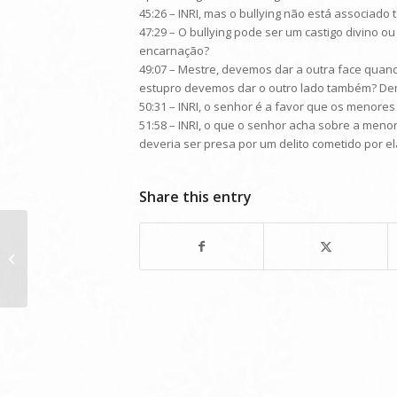
45:26 – INRI, mas o bullying não está associado
47:29 – O bullying pode ser um castigo divino o
encarnação?
49:07 – Mestre, devemos dar a outra face qua
estupro devemos dar o outro lado também? Den
50:31 – INRI, o senhor é a favor que os menor
51:58 – INRI, o que o senhor acha sobre a meno
deveria ser presa por um delito cometido por el
Share this entry
Transmissão de 06/08/2011 (Tema:
Humor)