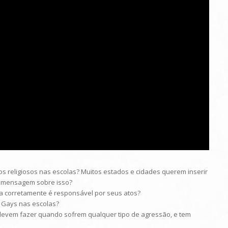
os religiosos nas escolas? Muitos estados e cidades querem inserir
ua mensagem sobre isso?
da corretamente é responsável por seus atos?
s Gays nas escolas?
devem fazer quando sofrem qualquer tipo de agressão, e tem