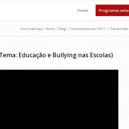
Home
Programas ante
Você está aqui:
Home
/
Blog
/
Transmissões ano 2011
/
Transmissão 
Tema: Educação e Bullying nas Escolas)