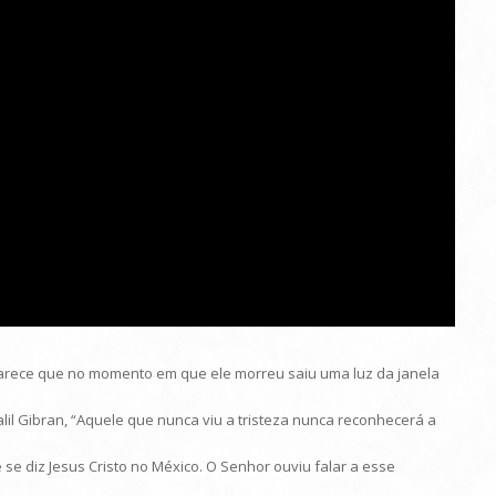
 Parece que no momento em que ele morreu saiu uma luz da janela
Kalil Gibran, “Aquele que nunca viu a tristeza nunca reconhecerá a
e se diz Jesus Cristo no México. O Senhor ouviu falar a esse