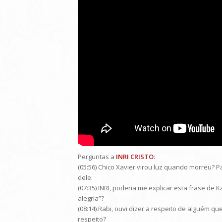
Perguntas a
INRI CRISTO
:
(05:56) Chico Xavier virou luz quando morreu?
dele.
(07:35) INRI, poderia me explicar esta frase de 
alegría”?
(08:14) Rabi, ouvi dizer a respeito de alguém qu
respeito?