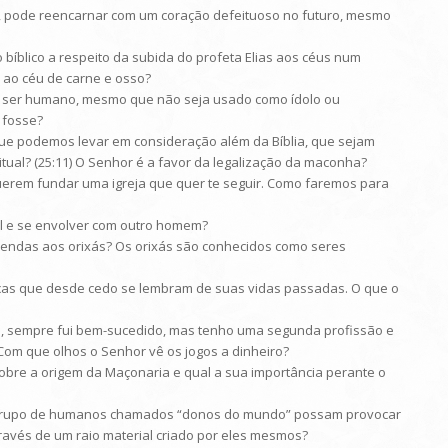
o, pode reencarnar com um coração defeituoso no futuro, mesmo
bíblico a respeito da subida do profeta Elias aos céus num
u ao céu de carne e osso?
 ou ser humano, mesmo que não seja usado como ídolo ou
 fosse?
 que podemos levar em consideração além da Bíblia, que sejam
tual? (25:11) O Senhor é a favor da legalização da maconha?
 querem fundar uma igreja que quer te seguir. Como faremos para
al e se envolver com outro homem?
ferendas aos orixás? Os orixás são conhecidos como seres
nças que desde cedo se lembram de suas vidas passadas. O que o
EUS, sempre fui bem-sucedido, mas tenho uma segunda profissão e
 Com que olhos o Senhor vê os jogos a dinheiro?
sobre a origem da Maçonaria e qual a sua importância perante o
m grupo de humanos chamados “donos do mundo” possam provocar
ravés de um raio material criado por eles mesmos?