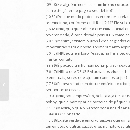
(09:58) Se alguém morre com um tiro no coraçã
com o tiro já tendo pago o seu débito?
(10:53) De que modo podemos entender o relato 
redemoinho, conforme em II Reis 2:11? Ele subi
(16:45) INRI, qualquer objeto que imita animal
reverenciado, é considerado por DEUS como se
(20:17) Mestre, existem outros livros sagrados
importantes para o nosso aprimoramento espiri
(30:45) INRI, aqui em João Pessoa, na Paraíba,
manter contato?
(33:39) É pecado um homem sentir prazer sexu
(36:17) INRI, o que DEUS PAI acha dos elos e o
elementais, seres que ajudam como os anjos?
(37:56) Estava vendo um documentário de cria
Transmissão de 04/02/2012
Senhor acha disso?
(39:07) INRI, sou empresário, pela graça de D
hobby, que é participar de torneios de pôquer.
(41:51) Mestre, o que o Senhor pode nos dizer 
CRIADOR? Obrigado.
(43:38) Existe verdade em divulgações que u
terremotos e outras catástrofes na natureza at