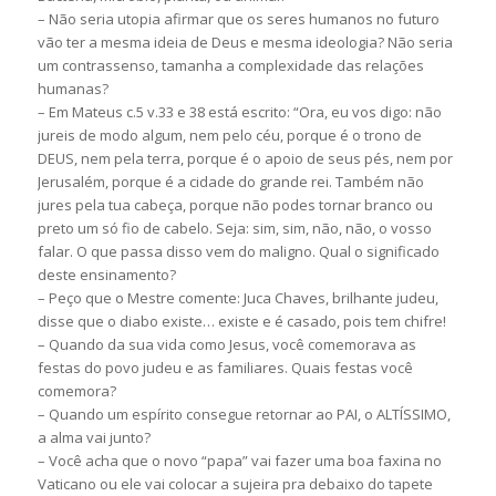
– Não seria utopia afirmar que os seres humanos no futuro
vão ter a mesma ideia de Deus e mesma ideologia? Não seria
um contrassenso, tamanha a complexidade das relações
humanas?
– Em Mateus c.5 v.33 e 38 está escrito: “Ora, eu vos digo: não
jureis de modo algum, nem pelo céu, porque é o trono de
DEUS, nem pela terra, porque é o apoio de seus pés, nem por
Jerusalém, porque é a cidade do grande rei. Também não
jures pela tua cabeça, porque não podes tornar branco ou
preto um só fio de cabelo. Seja: sim, sim, não, não, o vosso
falar. O que passa disso vem do maligno. Qual o significado
deste ensinamento?
– Peço que o Mestre comente: Juca Chaves, brilhante judeu,
disse que o diabo existe… existe e é casado, pois tem chifre!
– Quando da sua vida como Jesus, você comemorava as
festas do povo judeu e as familiares. Quais festas você
comemora?
– Quando um espírito consegue retornar ao PAI, o ALTÍSSIMO,
a alma vai junto?
– Você acha que o novo “papa” vai fazer uma boa faxina no
Vaticano ou ele vai colocar a sujeira pra debaixo do tapete