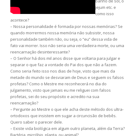
banho de sol, o
jejum etc. e
como isso
acontece?
– Nossa personalidade é formada por nossas memórias? Se
quando morrermos nossa memória não subsistir, nossa
personalidade também não, ou seja, o “eu” dessa vida de
fato vai morrer. Isso não seria uma verdadeira morte, ou uma
reencarnação desinteressante?
– O Senhor há dois mil anos disse que voltaria para julgar e
separar o que faz a vontade do Pai dos que não a fazem.
Como seria feito isso nos dias de hoje, visto que mais da
metade do mundo se desviaram de Deus e seguem os falsos
profetas? Como o Mestre me reconhecerá no dia do
julgamento, visto que jamais eu me religuei com falsos
profetas, sei do seu propósito e acredito na sua
reencarnação?
– Pergunte ao Mestre o que ele acha deste método dos ultra-
ortodoxos que insistem em sugar a circuncisão de bebês.
Quero saber o parecer dele.
– Existe vida biológica em algum outro planeta, além da Terra?
Bactéria, micróbio, planta, ou animal?