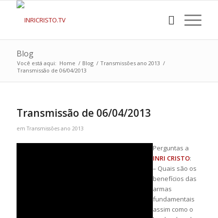
Blog
Você está aqui:
Home
/
Blog
/
Transmissões ano 2013
/
Transmissão de 06/04/2013
Transmissão de 06/04/2013
em
Transmissões ano 2013
Perguntas a
INRI CRISTO
:
– Quais são os
benefícios das
armas
fundamentais
assim como o