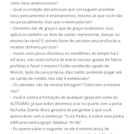
como seus antecessores?
– Qual a condição das pessoas que conseguem assimilar
seus pensamentos e ensinamentos, mesmo as que você não
viu pessoalmente, mas que o veem pela net?
– Devemos dar de graça o que de graça recebemos. Isso
aplica-se também ao dom de cantar, representar, dançar ou
mesmo ler tarot? É correto fazer de um dom uma profissão e
receber dinheiro por isso?
– Assim como Jesus chicoteou os vendilhões do templo há 2
mil anos, não está na hora de entrar nessas igrejas de falsos
profetas e fazer o mesmo? Estão vendendo cajado de
Moisés, tijolo da casa própria, óleo santo, podendo pagar até
no cartão de crédito. Isto não é estelionato?
– Os alemães são da mesma linhagem? Todos tem a mesma
raiz?
– Você é contra a formação de qualquer igreja em nome do
ALTÍSSIMO, já que todos devemos orar no quarto com a porta
fechada. Diante disso gostaria de perguntar o que você
queria dizer com a sentença: “Tu és Pedro, e sobre esta pedra
edificarei minha Igreja” (Mateus 16:18)?
– Eu queria saber o seguinte: se ele é mesmo Jesus de