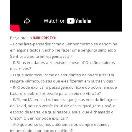
Perguntas a
INRI CRISTO
:
– Como livre-pensador como o Senhor mesmo se denomina
em alguns textos, venho lhe fazer uma pergunta simples: o
Senhor acredita em viagem astral?
– INRI, as entidades afro existem mesmo? Ou são espíritos
das trevas?
– O que aconteceu como os estudantes da boate Kiss? Foi
resgate kármico, coisas que eles fizeram em outras vidas?
– INRI pode explicar a passagem do rico e do pobre, em que
Lázaro, o pobre, foi levado para o seio de Abraão?
– INRI, em Mateus c.1 v.1 mostra que Jesus veio da linhagem
de David, pois no versículo 16 diz assim: “Jacó gerou José, o
esposo de Maria, da qual nasceu Jesus, que é chamado o
Cristo”. O Senhor pode explicar?
– Até que ponto somos autônomos ou sempre estamos
influenciados por outros espíritos?