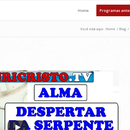
Home
Programas ante
Você está aqui:
Home
/
Blog
/