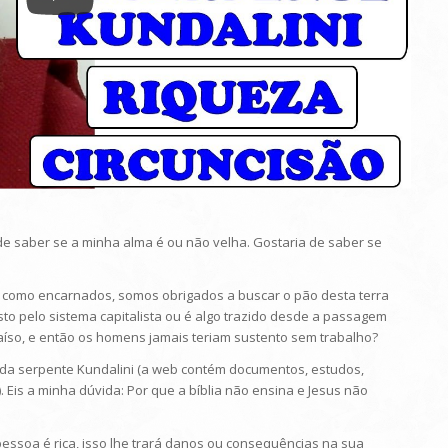
a de saber se a minha alma é ou não velha. Gostaria de saber se
e, como encarnados, somos obrigados a buscar o pão desta terra
to pelo sistema capitalista ou é algo trazido desde a passagem
aíso, e então os homens jamais teriam sustento sem trabalho?
ar da serpente Kundalini (a web contém documentos, estudos,
. Eis a minha dúvida: Por que a bíblia não ensina e Jesus não
pessoa é rica, isso lhe trará danos ou consequências na sua