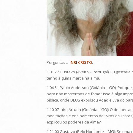
Perguntas a
INRI CRISTO
:
1:01:27 Gustavo (Aveiro – Portugal): Eu gostari
tenho alguma marca na alma.
1:04:51 Paulo Anderson (Goiânia – GO): Por qu
para não morrermos de fome? Isso é algo impos
bíblica, onde DEUS expulsou Adão e Eva do par
1:10:07 Jairo Arruda (Goiânia – GO): O despert
meditações e ensinamentos de livros ocultistas)
explicou os poderes da Alma?
1:21:00 Gustavo (Belo Horizonte – MG): Se uma 