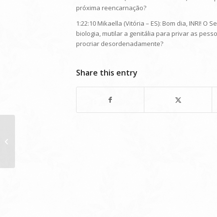
próxima reencarnação?
1:22:10 Mikaella (Vitória – ES): Bom dia, INRI! 
biologia, mutilar a genitália para privar as p
procriar desordenadamente?
Share this entry
Programa do dia 20/11/2021: