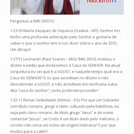
Perguntas a INRI CRISTO:
1:23:30 Marta Vazquez de Siqueira (Cuiabá – MT): Senhor Inri,
tenho uma profunda admiração pelo Senhor e gostaria de
saber o que o senhor tem a nos dizer sobre o ano de 2015.
Um abraço!
1:27:51 Leonardo (Raul Soares – MG): INRI, DEUS instituiu o
dízimo e pediu que levássemos à Casa do SENHOR. Na atual
conjuntura eu sei que é a SOUST, e naquele tempo qual era a
Casa do SENHOR? E os que acreditam no dízimo e não
descobriram a SOUST, e não acreditam em nenhuma outra
dita “casa do senhor”, como poderiam proceder?
1:32:11 Renan Sinkielwisk (Vitória – ES): Por que um Salvador
com título romano, grego e latim, cultuado pela Babilônia, ou
seja pelo clero romano, de título grego ”deus” e de nome
comercial “Jesus”, se Cristo é um título dado pelo Vaticano, o
correto não seria um nome de origem hebraica? E por que
mudou para o Latim?