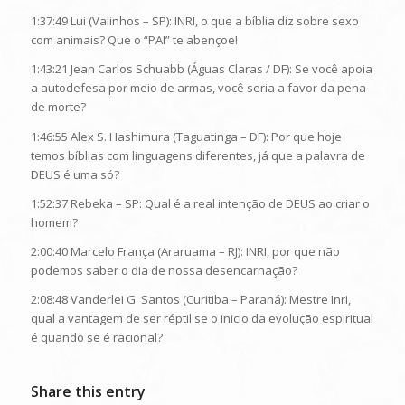
1:37:49 Lui (Valinhos – SP): INRI, o que a bíblia diz sobre sexo
com animais? Que o “PAI” te abençoe!
1:43:21 Jean Carlos Schuabb (Águas Claras / DF): Se você apoia
a autodefesa por meio de armas, você seria a favor da pena
de morte?
1:46:55 Alex S. Hashimura (Taguatinga – DF): Por que hoje
temos bíblias com linguagens diferentes, já que a palavra de
DEUS é uma só?
1:52:37 Rebeka – SP: Qual é a real intenção de DEUS ao criar o
homem?
2:00:40 Marcelo França (Araruama – RJ): INRI, por que não
podemos saber o dia de nossa desencarnação?
2:08:48 Vanderlei G. Santos (Curitiba – Paraná): Mestre Inri,
qual a vantagem de ser réptil se o inicio da evolução espiritual
é quando se é racional?
Share this entry