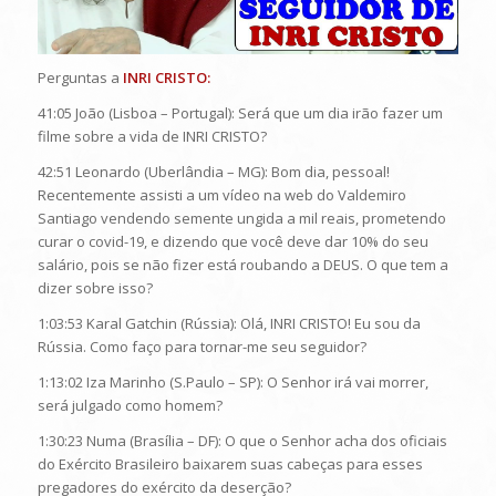
Perguntas a
INRI CRISTO:
41:05 João (Lisboa – Portugal): Será que um dia irão fazer um
filme sobre a vida de INRI CRISTO?
42:51 Leonardo (Uberlândia – MG): Bom dia, pessoal!
Recentemente assisti a um vídeo na web do Valdemiro
Santiago vendendo semente ungida a mil reais, prometendo
curar o covid-19, e dizendo que você deve dar 10% do seu
salário, pois se não fizer está roubando a DEUS. O que tem a
dizer sobre isso?
1:03:53 Karal Gatchin (Rússia): Olá, INRI CRISTO! Eu sou da
Rússia. Como faço para tornar-me seu seguidor?
1:13:02 Iza Marinho (S.Paulo – SP): O Senhor irá vai morrer,
será julgado como homem?
1:30:23 Numa (Brasília – DF): O que o Senhor acha dos oficiais
do Exército Brasileiro baixarem suas cabeças para esses
pregadores do exército da deserção?