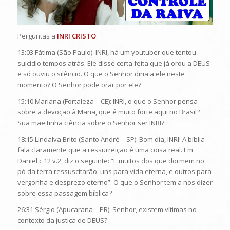
Perguntas a
INRI CRISTO
:
13:03 Fátima (São Paulo): INRI, há um youtuber que tentou
suicídio tempos atrás. Ele disse certa feita que já orou a DEUS
e só ouviu o silêncio. O que o Senhor diria a ele neste
momento? O Senhor pode orar por ele?
15:10 Mariana (Fortaleza – CE): INRI, o que o Senhor pensa
sobre a devoção à Maria, que é muito forte aqui no Brasil?
Sua mãe tinha ciência sobre o Senhor ser INRI?
18:15 Lindalva Brito (Santo André – SP): Bom dia, INRI! A bíblia
fala claramente que a ressurreição é uma coisa real. Em
Daniel c.12 v.2, diz o seguinte: “E muitos dos que dormem no
pó da terra ressuscitarão, uns para vida eterna, e outros para
vergonha e desprezo eterno”. O que o Senhor tem a nos dizer
sobre essa passagem bíblica?
26:31 Sérgio (Apucarana – PR): Senhor, existem vítimas no
contexto da justiça de DEUS?