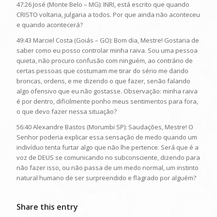
47:26 José (Monte Belo – MG): INRI, está escrito que quando
CRISTO voltaria, julgaria a todos. Por que ainda não aconteceu
e quando acontecerá?
49:43 Marciel Costa (Goiás – GO): Bom dia, Mestre! Gostaria de
saber como eu posso controlar minha raiva. Sou uma pessoa
quieta, não procuro confusão com ninguém, ao contrário de
certas pessoas que costumam me tirar do sério me dando
broncas, ordens, e me dizendo o que fazer, senão falando
algo ofensivo que eu não gostasse. Observação: minha raiva
é por dentro, dificilmente ponho meus sentimentos para fora,
o que devo fazer nessa situação?
56:40 Alexandre Bastos (Morumbi SP): Saudações, Mestre! O
Senhor poderia explicar essa sensação de medo quando um
indivíduo tenta furtar algo que não lhe pertence. Será que é a
voz de DEUS se comunicando no subconsciente, dizendo para
não fazer isso, ou não passa de um medo normal, um instinto
natural humano de ser surpreendido e flagrado por alguém?
Share this entry