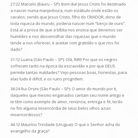
27:22 Marcelo (Bauru – SP): Bom dia! Jesus Cristo foi destinado
a nascer numa manjedoura, num estábulo onde estão os
cavalos; sendo que Jesus Cristo, filho do CRIADOR, dono de
toda riqueza do mundo, poderia nascer num “berço de ouro”.
Está aí a prova de que a bíblia nos ensina que devemos ser
humildes e nos desvencilhar das riquezas que o mundo
tende a nos oferecer, e aceitar com gratidão o que nos foi
dado?
31:12 Luana (São Paulo – SP): Olá, INRI! Por que os negros
sofreram tanto na época da escravidão e por que DEUS
permite tantas maldades? Vejo pessoas boas, honestas, para
elas tudo é difícil, e os ruins progridem.
36:24 Rui Orsini (São Paulo – SP): O amor do mundo por ti,
daqueles que mesmo enganados cantam seu nome antigo e
te têm como exemplo de amor, renúncia, entrega e fé, terão
no fim alguma misericórdia de seus belos olhos azuis
misericordiosos?
44:12 Maurício Trindade (Uruguai): O que o Senhor acha do
evangelho da graça?