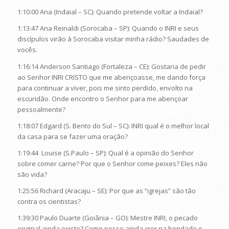
1:10:00 Ana (Indaial – SC): Quando pretende voltar a Indaial?
1:13:47 Ana Reinaldi (Sorocaba – SP): Quando o INRI e seus
discípulos virão à Sorocaba visitar minha rádio? Saudades de
vocês.
1:16:14 Anderson Santiago (Fortaleza – CE): Gostaria de pedir
ao Senhor INRI CRISTO que me abençoasse, me dando força
para continuar a viver, pois me sinto perdido, envolto na
escuridão. Onde encontro o Senhor para me abençoar
pessoalmente?
1:18:07 Edgard (S. Bento do Sul – SC): INRI qual é o melhor local
da casa para se fazer uma oração?
1:19:44 Louise (S.Paulo – SP): Qual é a opinião do Senhor
sobre comer carne? Por que o Senhor come peixes? Eles não
são vida?
1:25:56 Richard (Aracaju – SE): Por que as “igrejas” são tão
contra os cientistas?
1:39:30 Paulo Duarte (Goiânia – GO): Mestre INRI, o pecado
original ainda existe? Como posso ainda crer na bondade e