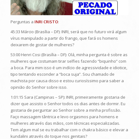
Perguntas a
INRI CRISTO
:
45:33 Márcio (Brasília – DF): INRI, será que no futuro virá algum
vírus manipulado a partir do frango, que fará os homens
deixarem de gostar de mulheres?
53:00 Henri Cosi (Brasília – DF): Olá, minha pergunta é sobre as
mulheres que costumam tirar selfies fazendo “biquinho” com
a boca. Para mim isso é um indício de agressividade e idiotice,
tipo tentando esconder a “boca suja”. Sou chamado de
machista por causa disso e estou curiosíssimo para saber a
opinião do Senhor sobre isso.
1:01:15 Sara (Campinas – SP): INRI, primeiramente gostaria de
dizer que assisto o Senhor todos os dias antes de dormir. Eu
gostaria de perguntar ao Senhor sobre a minha profissão.
Faço massagem tântrica e levo orgasmos para homens e
mulheres através das mãos, com técnicas especializadas.
Tem algum mal se eu trabalhar com o chakra básico e elevar a
kundalini através do toque nos genitais?