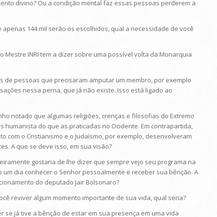
mento divino? Ou a condição mental faz essas pessoas perderem a
, se apenas 144 mil serão os escolhidos, qual a necessidade de você
ue o Mestre INRI tem a dizer sobre uma possível volta da Monarquia
casos de pessoas que precisaram amputar um membro, por exemplo
ações nessa perna, que já não existe. Isso está ligado ao
 tenho notado que algumas religiões, crenças e filosofias do Extremo
 humanista do que as praticadas no Ocidente. Em contrapartida,
ato com o Cristianismo e o Judaísmo, por exemplo, desenvolveram
es. A que se deve isso, em sua visão?
rimeiramente gostaria de lhe dizer que sempre vejo seu programa na
ro um dia conhecer o Senhor pessoalmente e receber sua bênção. A
icionamento do deputado Jair Bolsonaro?
ra você reviver algum momento importante de sua vida, qual seria?
zer se já tive a bênção de estar em sua presença em uma vida