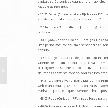
capitais serão punidas quando forem ao julga
razão e as inocenta?
– 25:55 Oscar (Rio de Janeiro – RJ): Mestre INRI
ser visto e ouvido por toda a humanidade?
– 27:14 Carlos Osorio (Rio de Janeiro – RJ): O q
no Brasil?
– 38:44 Joao Canário (Lisboa – Portugal): Há 
uma perna, mas continuam a sentir dores e sens
espírito?
– 39:44 Diogo Zanata (Rio de Janeiro – RJ): Inri,
Oriente costumam ter uma perspectiva bem mais
as religiões do Oriente Médio que tiveram cont
Programa do dia 15/10/2016:
doutrinas altamente conservadoras e intolerant
– 44:37 Giovane Silveira (Barra Mansa – RJ): P
web e sinto muita paz em suas palavras, espe
minha pergunta é: o que o Senhor acha do pos
– 48:05 Regis (Curitiba – PR): Inri, se fosse pa
– 49:46 Amariah (Texas – EUA): INRI pode me di