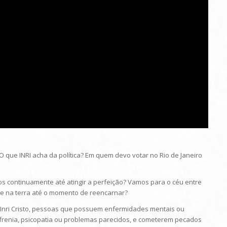
: O que INRI acha da política? Em quem devo votar no Rio de Janeiro
s continuamente até atingir a perfeição? Vamos para o céu entre
e na terra até o momento de reencarnar?
): Inri Cristo, pessoas que possuem enfermidades mentais ou
ofrenia, psicopatia ou problemas parecidos, e cometerem pecados