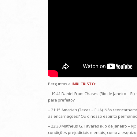
Perguntas a
INRI CRISTO
:
– 19:41 Daniel Fram Chases (Rio de Janeiro – RJ)
para prefeito?
– 21:15 Amariah (Texas – EUA): Nós reencarnamo
as encarnações? Ou o nosso espírito permanec
– 22:30 Matheus G. Tavares (Rio de Janeiro – RJ
condições prejudiciais mentais, como a esquiz