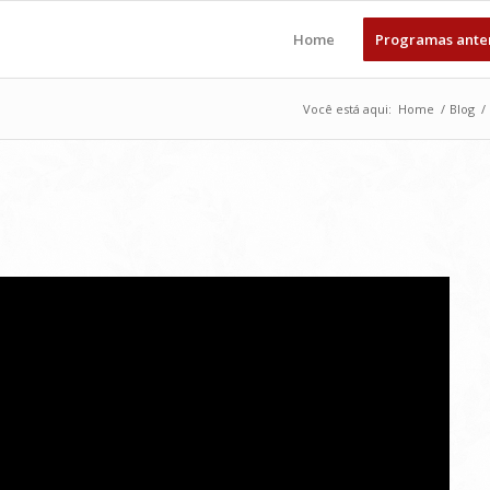
Home
Programas ante
Você está aqui:
Home
/
Blog
/