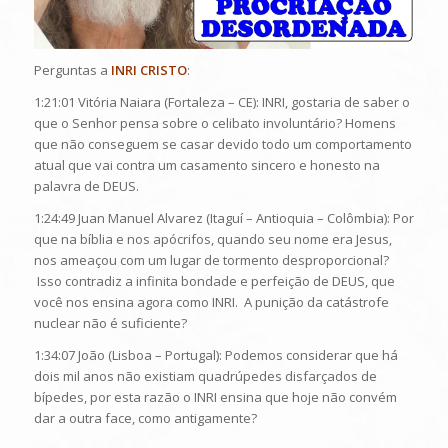
Perguntas a
INRI CRISTO
:
1:21:01 Vitória Naiara (Fortaleza – CE): INRI, gostaria de saber o
que o Senhor pensa sobre o celibato involuntário? Homens
que não conseguem se casar devido todo um comportamento
atual que vai contra um casamento sincero e honesto na
palavra de DEUS.
1:24:49 Juan Manuel Alvarez (Itaguí – Antioquia – Colômbia): Por
que na bíblia e nos apócrifos, quando seu nome era Jesus,
nos ameaçou com um lugar de tormento desproporcional?
Isso contradiz a infinita bondade e perfeição de DEUS, que
você nos ensina agora como INRI. A punição da catástrofe
nuclear não é suficiente?
1:34:07 João (Lisboa – Portugal): Podemos considerar que há
dois mil anos não existiam quadrúpedes disfarçados de
bípedes, por esta razão o INRI ensina que hoje não convém
dar a outra face, como antigamente?