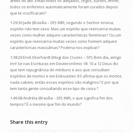
antes do ato. Então todos os aleijados, cegos, surdos, enfim,
todos os enfermos automaticamente foram curados depois
que te crucificaram?
1:29:30 Jade (Brasília – DF): INRI, segundo o Senhor ensina,
espírito não tem sexo. Mas um espírito que reencarna muitas
vezes como mulher adquire características femininas? Ou um
espírito que reencarna muitas vezes como homem adquire
caracterísricas masculinas? Poderia nos explicar?
1:38:20 Erick Eberhardt (Mogi das Cruzes – SP): Bom dia, amigo
Inri! Se nas Escrituras em Deuteronômio 18: 10 a 12 Deus diz
que tem repugnância de médiuns e aos que consultam
espíritos de mortos e em Eclesiastes 9:5 afirma que os mortos
nada sabem, então esses espíritos são malignos? E por que
tem tanta gente consultando esse tipo de coisa ?
1:49:08 Andréia (Brasília – DF): INRI, o que significa fim dos
tempos? É o mesmo que fim do mundo?
Share this entry