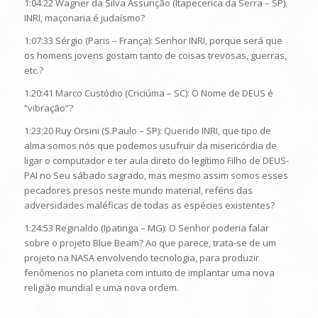
1:04:22 Wagner da Silva Assunção (Itapecerica da Serra – SP):
INRI, maçonaria é judaísmo?
1:07:33 Sérgio (Paris – França): Senhor INRI, porque será que
os homens jovens gostam tanto de coisas trevosas, guerras,
etc.?
1:20:41 Marco Custódio (Criciúma – SC): O Nome de DEUS é
“vibração”?
1:23:20 Ruy Orsini (S.Paulo – SP): Querido INRI, que tipo de
alma somos nós que podemos usufruir da misericórdia de
ligar o computador e ter aula direto do legítimo Filho de DEUS-
PAI no Seu sábado sagrado, mas mesmo assim somos esses
pecadores presos neste mundo material, reféns das
adversidades maléficas de todas as espécies existentes?
1:24:53 Reginaldo (Ipatinga – MG): O Senhor poderia falar
sobre o projeto Blue Beam? Ao que parece, trata-se de um
projeto na NASA envolvendo tecnologia, para produzir
fenômenos no planeta com intuito de implantar uma nova
religião mundial e uma nova ordem.