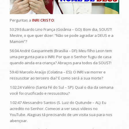
Perguntas a
INRI CRISTO
:
53:29 Eduardo Lino França (Goiânia – GO): Bom dia, SOUST!
Mestre, o que quer dizer: “Não se pode agradar a DEUS e a
Mamom”?
56:04 André Gasparinetti (Brasília – DF): Meu filho Leon tem
uma pergunta para o INRI: Por que o Senhor fugiu de casa
quando ainda era criança? Abraços para todos da SOUST!
59:43 Marcelo Araújo (Colatina – ES): O INRI vai morrer e
ressuscitar ao terceiro dia? E como será a sua morte?
1:02:24 Valério (Santa Fé do Sul – SP): Qual o dia da semana
você foi crucificado e ressuscitou?
1:02:47 Alessandro Santos (S. Luiz do Quitunde – AL): Eu
acredito no Senhor. Comecei a ver seus vídeos no
YouTube. Alagoas tá precisando de um visita sua para nos
abençoar.