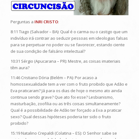
Perguntas a
INRI CRISTO
:
8:11 Tiago (Salvador – BA): Qual é o carma ou o castigo que um
indivíduo irá contrair ao seduzir pessoas em ideologias falsas
para se perpetuar no poder ou se favorecer, estando ciente
de sua condição de falsário intelectual?
10:31 Sérgio (Apucarana – PR): Mestre, as coisas imateriais
têm aura?
11:46 Cristiano Dória (Belém – PA): Por acaso a
homossexualidade tem a ver com o fruto proibido que Adão e
Eva praticaram? Já para os dias de hoje o mesmo ato ainda
continua sendo grave? Que ato foi esse? Lesbianismo,
masturbação, zoofilia ou as três coisas simultaneamente?
Qual é a possibilidade de Adão ter forçado a Eva a praticar
sexo? Qual dessas hipóteses poderia ter sido o fruto
proibido?
15:19 Natalino Crepaldi (Colatina – ES): O Senhor sabe se