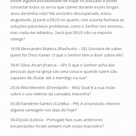
existe alguma possibilidade de viajar no passado e poder
consertar todos os erros que cometi durante esses longos
anos da minha vida? Me encontro desesperado, estou
angustiado. Já pedi a DEUS no quarto, com a porta fechada as
soluções para meus problemas, como o Senhor nos ensinou,
mas nada me adiantou. Será que DEUS não se importa
comigo?
16:58 Alexsandro Mateus (Riachuelo – SE): Gostaria de saber
quem foi Chico Xavier. O que o Senhor tem a dizer sobre ele?
18:41 Silvio Arcari (Franca – SP): O que o Senhor acha das
pessoas que na igreja são uma coisa e quando saem são
capazes de chutar até o mendigo na rua?
20:26 Átila Meireles (Divinópólis – MG): Qual é a sua visão
sobre o uso milenar da
cannabis,
maconha?
33:28 Vanderlei Santos (Curitiba – PR): A circuncisão oferece
alguma vantagem nos dias de hoje?
36:24 João (Lisboa – Portugal): Nas suas anteriores
encarnações foram sempre num corpo masculino?