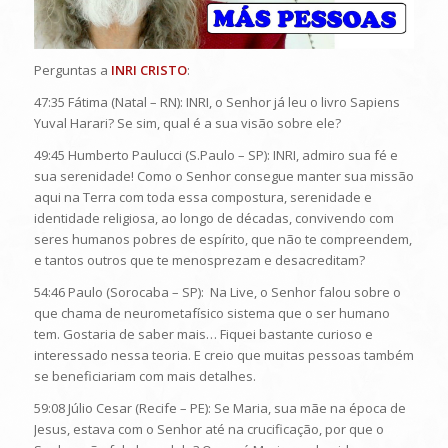
Perguntas a
INRI CRISTO
:
47:35 Fátima (Natal – RN): INRI, o Senhor já leu o livro Sapiens
Yuval Harari? Se sim, qual é a sua visão sobre ele?
49:45 Humberto Paulucci (S.Paulo – SP): INRI, admiro sua fé e
sua serenidade! Como o Senhor consegue manter sua missão
aqui na Terra com toda essa compostura, serenidade e
identidade religiosa, ao longo de décadas, convivendo com
seres humanos pobres de espírito, que não te compreendem,
e tantos outros que te menosprezam e desacreditam?
54:46 Paulo (Sorocaba – SP): Na Live, o Senhor falou sobre o
que chama de neurometafísico sistema que o ser humano
tem. Gostaria de saber mais… Fiquei bastante curioso e
interessado nessa teoria. E creio que muitas pessoas também
se beneficiariam com mais detalhes.
59:08 Júlio Cesar (Recife – PE): Se Maria, sua mãe na época de
Jesus, estava com o Senhor até na crucificação, por que o