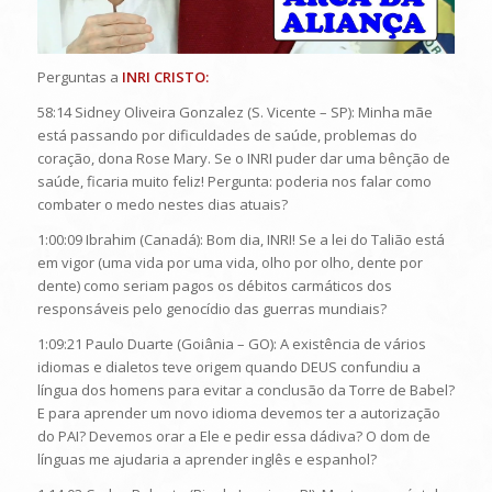
Perguntas a
INRI CRISTO:
58:14 Sidney Oliveira Gonzalez (S. Vicente – SP): Minha mãe
está passando por dificuldades de saúde, problemas do
coração, dona Rose Mary. Se o INRI puder dar uma bênção de
saúde, ficaria muito feliz! Pergunta: poderia nos falar como
combater o medo nestes dias atuais?
1:00:09 Ibrahim (Canadá): Bom dia, INRI! Se a lei do Talião está
em vigor (uma vida por uma vida, olho por olho, dente por
dente) como seriam pagos os débitos carmáticos dos
responsáveis pelo genocídio das guerras mundiais?
1:09:21 Paulo Duarte (Goiânia – GO): A existência de vários
idiomas e dialetos teve origem quando DEUS confundiu a
língua dos homens para evitar a conclusão da Torre de Babel?
E para aprender um novo idioma devemos ter a autorização
do PAI? Devemos orar a Ele e pedir essa dádiva? O dom de
línguas me ajudaria a aprender inglês e espanhol?