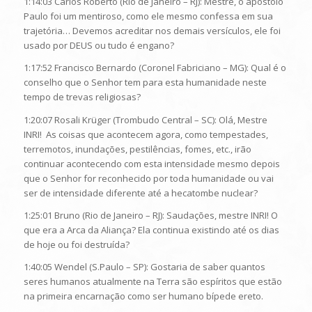
1:14:03 Carlos Roberto (Rio de Janeiro – RJ): Mestre, o apóstolo
Paulo foi um mentiroso, como ele mesmo confessa em sua
trajetória… Devemos acreditar nos demais versículos, ele foi
usado por DEUS ou tudo é engano?
1:17:52 Francisco Bernardo (Coronel Fabriciano – MG): Qual é o
conselho que o Senhor tem para esta humanidade neste
tempo de trevas religiosas?
1:20:07 Rosali Krüger (Trombudo Central – SC): Olá, Mestre
INRI! As coisas que acontecem agora, como tempestades,
terremotos, inundações, pestilências, fomes, etc., irão
continuar acontecendo com esta intensidade mesmo depois
que o Senhor for reconhecido por toda humanidade ou vai
ser de intensidade diferente até a hecatombe nuclear?
1:25:01 Bruno (Rio de Janeiro – RJ): Saudações, mestre INRI! O
que era a Arca da Aliança? Ela continua existindo até os dias
de hoje ou foi destruída?
1:40:05 Wendel (S.Paulo – SP): Gostaria de saber quantos
seres humanos atualmente na Terra são espíritos que estão
na primeira encarnação como ser humano bípede ereto.