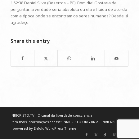
1:52:38 Daniel Silva (Bezerros – PE): Bom dia! Gostaria de
perguntar: a verdade seria absoluta ou ela é fluida de acordo
com a época onde se encontram os seres humanos? Desde já
agradeço.
Share this entry
INRICRISTO.TV - O canal da liberdade consciencial.
Para mais informações acesse:
INRICRISTO.ORG.BR
ou
INRICRISTO.NET
-
powered by Enfold WordPress Theme