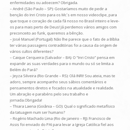
enfermidades ou adoecem? Obrigada.
– André (São Paulo – SP): Gostaríamos muito de pedir a
benção do Inri Cristo para os Mc´s em nosso videoclipe, para
que toque o coração de cada fã nosso no Brasil inteiro e leve-
os para mais perto de Deus! Já perdemos vários amigos com
preconceito ao funk, queremos a bênção.
– José Manuel (Portugal): Não lhe parece que o fato de a Bíblia
ter várias passagens contraditórias foi a causa da origem de
vários cultos diferentes?
– Caique Cerqueira (Salvador – BA): O “Inri Cristo” pensa em
expandir as suas verdades para o mundo ou só se limita a
Belém do Pará?
– Jeyza Silveira (Rio Grande – RS): Olá INRI! Sou ateia, mas te
adoro, sempre acompanho seus sábios comentários e
pensamentos diretos e focados na atualidade e realidade.
Um abração e parabéns pelo seu trabalho e
jornada.Obrigada!
– Thiara Laena (Goiânia – GO): Qual o significado metafísico
da tatuagem num ser humano?
– Rogério Machado Lima (Rio de janeiro – RJ): Francisco de
Assis foi enviado do PAI para levar a Igreja Católica fiel aos