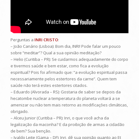
Perguntas a
INRI CRISTO
:
– João Canário (Lisboa): Bom dia, INRI! Pode falar um pouco
sobre “meditar”? Qual a sua opinião meditação?
– Helio (Curitiba – PR): Se cuidarmos adequadamente do corpo
e tivermos saúde e bem estar, como fica a evolução
espiritual? Pois foi afirmado que: “a evolução espiritual passa
necessariamente pelos estertores da carne”. Quem tem
saúde não terá estes estertores citados.
– Eduardo (Alvorada – RS): Gostaria de saber se depois da
hecatombe nuclear a temperatura do planeta voltará a se
amenizar ou não tem mais retorno as modificações climáticas,
obrigado.
– Alceu Junior (Curitiba – PR): Inri, o que você acha da
legalização da maconha? E da proibição de armas a cidadão
de bem? Sua benção.
– Ivaldo Leite (Gama – DF): Inri, dê sua opinião quanto ao Et