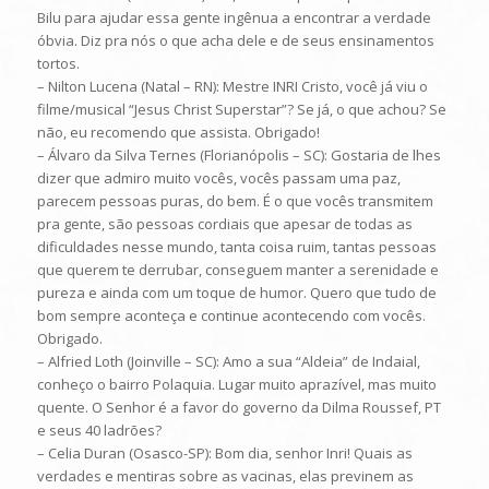
Bilu para ajudar essa gente ingênua a encontrar a verdade
óbvia. Diz pra nós o que acha dele e de seus ensinamentos
tortos.
– Nilton Lucena (Natal – RN): Mestre INRI Cristo, você já viu o
filme/musical “Jesus Christ Superstar”? Se já, o que achou? Se
não, eu recomendo que assista. Obrigado!
– Álvaro da Silva Ternes (Florianópolis – SC): Gostaria de lhes
dizer que admiro muito vocês, vocês passam uma paz,
parecem pessoas puras, do bem. É o que vocês transmitem
pra gente, são pessoas cordiais que apesar de todas as
dificuldades nesse mundo, tanta coisa ruim, tantas pessoas
que querem te derrubar, conseguem manter a serenidade e
pureza e ainda com um toque de humor. Quero que tudo de
bom sempre aconteça e continue acontecendo com vocês.
Obrigado.
– Alfried Loth (Joinville – SC): Amo a sua “Aldeia” de Indaial,
conheço o bairro Polaquia. Lugar muito aprazível, mas muito
quente. O Senhor é a favor do governo da Dilma Roussef, PT
e seus 40 ladrões?
– Celia Duran (Osasco-SP): Bom dia, senhor Inri! Quais as
verdades e mentiras sobre as vacinas, elas previnem as