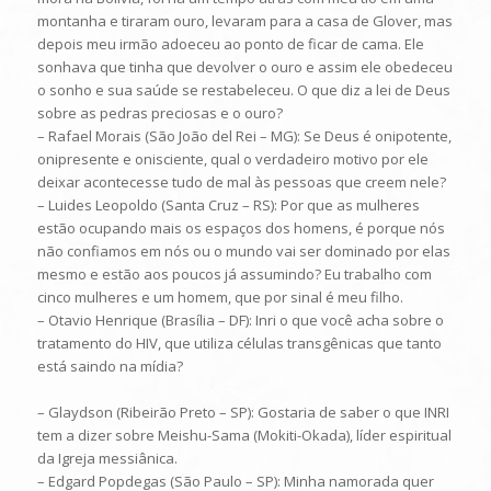
montanha e tiraram ouro, levaram para a casa de Glover, mas
depois meu irmão adoeceu ao ponto de ficar de cama. Ele
sonhava que tinha que devolver o ouro e assim ele obedeceu
o sonho e sua saúde se restabeleceu. O que diz a lei de Deus
sobre as pedras preciosas e o ouro?
– Rafael Morais (São João del Rei – MG): Se Deus é onipotente,
onipresente e onisciente, qual o verdadeiro motivo por ele
deixar acontecesse tudo de mal às pessoas que creem nele?
– Luides Leopoldo (Santa Cruz – RS): Por que as mulheres
estão ocupando mais os espaços dos homens, é porque nós
não confiamos em nós ou o mundo vai ser dominado por elas
mesmo e estão aos poucos já assumindo? Eu trabalho com
cinco mulheres e um homem, que por sinal é meu filho.
– Otavio Henrique (Brasília – DF): Inri o que você acha sobre o
tratamento do HIV, que utiliza células transgênicas que tanto
está saindo na mídia?
– Glaydson (Ribeirão Preto – SP): Gostaria de saber o que INRI
tem a dizer sobre Meishu-Sama (Mokiti-Okada), líder espiritual
da Igreja messiânica.
– Edgard Popdegas (São Paulo – SP): Minha namorada quer