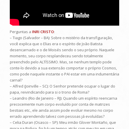
Perguntas a
INRI CRISTO
:
– Tiago (Salvador – BA): Sobre o mistério da transfiguração,
você explica que o Elias era o espírito de João Batista
desencarnado e o de Moisés sendo o seu próprio. Naquele
momento, seu corpo resplandeceu sendo totalmente
preenchido pelo ALTÍSSIMO. Mas, se nenhum templo pode
conte-lo devido a sua extensão comportar o próprio Cosmos,
como pode naquele instante o PAI estar em uma indumentária
carnal?
– Alfred (Joinville – SC): O Senhor pretende ocupar o lugar do
papa, reivindicando para si o trono de Roma?
– Leandro (Rio de Janeiro – RJ): Quando um espírito reencarna
precocemente num corpo evoluído por conta de matrizes
bestiais etc., ele ainda assim pode evoluir mesmo no corpo
errado aprendendo talvez com pessoas já evoluídas?
– Celia Duran (Osasco – SP): Meu irmão Glover Montaño, que
mora na Bolívia, foi há um tempo atrás com meu tio em uma