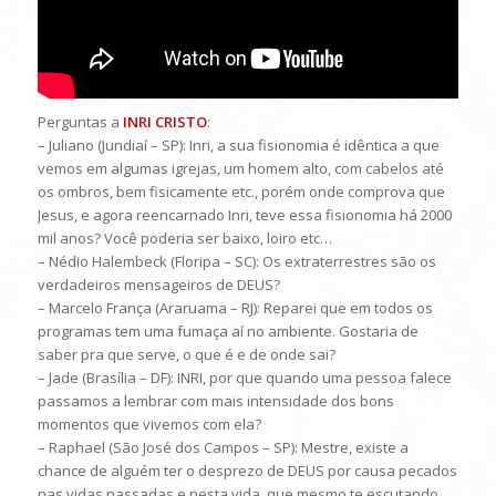
Perguntas a
INRI CRISTO
:
– Juliano (Jundiaí – SP): Inri, a sua fisionomia é idêntica a que
vemos em algumas igrejas, um homem alto, com cabelos até
os ombros, bem fisicamente etc., porém onde comprova que
Jesus, e agora reencarnado Inri, teve essa fisionomia há 2000
mil anos? Você poderia ser baixo, loiro etc…
– Nédio Halembeck (Floripa – SC): Os extraterrestres são os
verdadeiros mensageiros de DEUS?
– Marcelo França (Araruama – RJ): Reparei que em todos os
programas tem uma fumaça aí no ambiente. Gostaria de
saber pra que serve, o que é e de onde sai?
– Jade (Brasília – DF): INRI, por que quando uma pessoa falece
passamos a lembrar com mais intensidade dos bons
momentos que vivemos com ela?
– Raphael (São José dos Campos – SP): Mestre, existe a
chance de alguém ter o desprezo de DEUS por causa pecados
nas vidas passadas e nesta vida, que mesmo te escutando,