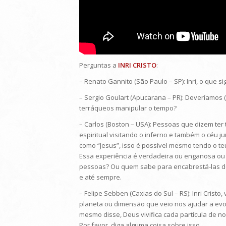
Perguntas a
INRI CRISTO
:
– Renato Gannito (São Paulo – SP): Inri, o que si
– Sergio Goulart (Apucarana – PR): Deveríamo
terráqueos manipular o tempo?
– Carlos (Boston – USA): Pessoas que dizem ter
espiritual visitando o inferno e também o céu
como “Jesus”, isso é possível mesmo tendo o te
Essa experiência é verdadeira ou enganosa o
pessoas? Ou quem sabe para encabrestá-las den
e até sempre.
– Felipe Sebben (Caxias do Sul – RS): Inri Crist
planeta ou dimensão que veio nos ajudar a evo
mesmo disse, Deus vivifica cada partícula de n
Por favor, diga alguma coisa sobre isso.