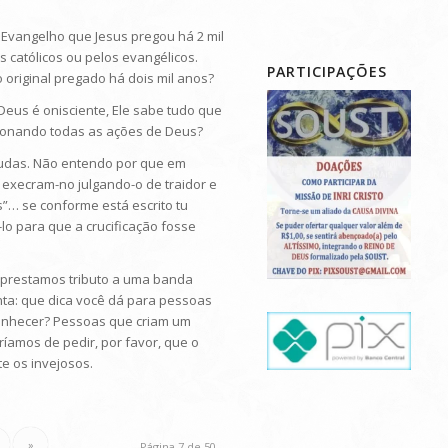
 Evangelho que Jesus pregou há 2 mil
s católicos ou pelos evangélicos.
PARTICIPAÇÕES
original pregado há dois mil anos?
Deus é onisciente, Ele sabe tudo que
icionando todas as ações de Deus?
 Judas. Não entendo por que em
 execram-no julgando-o de traidor e
s”… se conforme está escrito tu
lo para que a crucificação fosse
, prestamos tributo a uma banda
ta: que dica você dá para pessoas
conhecer? Pessoas que criam um
ríamos de pedir, por favor, que o
e os invejosos.
»
Página 7 de 50