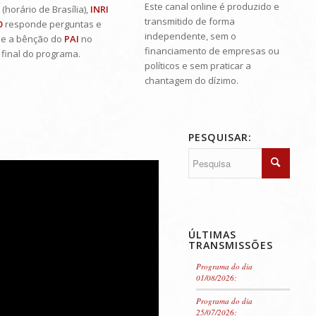
Este canal online é produzido e
horário de Brasília),
INRI
transmitido de forma
O
responde perguntas e
independente, sem o
e a bênção do
PAI
no
financiamento de empresas ou
e final do programa.
políticos e sem praticar a
chantagem do dízimo.
PESQUISAR:
ÚLTIMAS
TRANSMISSÕES
Programa do dia
01/08/2026:
Programa do dia
25/07/2026: