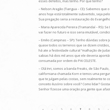
esses defeitos, mas tenho. Por que tenho?
– Nelson Aragão (Tiangua – CE): Sabemos que o
anos hoje está totalmente subvertido, seja pelo
Sua pregação seria a restauração do Evangelho 
– Maria Aparecida Pereira (Tramandaí – RS): Se 
vai fazer no futuro e isso seria imutável, cond
– Emilio (Campinas – SP): Tenho dúvidas sobre
quase todos os terrenos que se dizem cristãos,
há ate a festividade cultural “malhação de Juda
sabias há dois mil anos que ele deveria apontá-
consumada por ordem do PAI CELESTE.
– Olá Inri, somos a banda Freaks, de São Paulo
californiana chamada Korn e temos uma pergun
que te julgam pelas costas, sem realmente te 
conceito ilusório sobre você? Como lidar? Gosta
Senhor fizesse uma oração pra gente que afast
«
‹
5
6
7
8
9
›