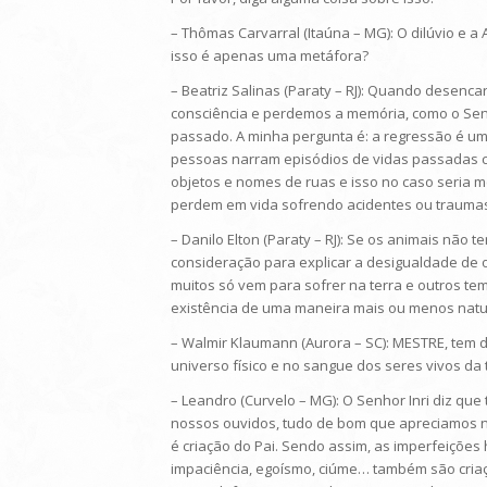
– Thômas Carvarral (Itaúna – MG): O dilúvio e a 
isso é apenas uma metáfora?
– Beatriz Salinas (Paraty – RJ): Quando desen
consciência e perdemos a memória, como o Se
passado. A minha pergunta é: a regressão é u
pessoas narram episódios de vidas passadas c
objetos e nomes de ruas e isso no caso seria
perdem em vida sofrendo acidentes ou trauma
– Danilo Elton (Paraty – RJ): Se os animais não
consideração para explicar a desigualdade de 
muitos só vem para sofrer na terra e outros te
existência de uma maneira mais ou menos natur
– Walmir Klaumann (Aurora – SC): MESTRE, tem 
universo físico e no sangue dos seres vivos da 
– Leandro (Curvelo – MG): O Senhor Inri diz qu
nossos ouvidos, tudo de bom que apreciamos n
é criação do Pai. Sendo assim, as imperfeições
impaciência, egoísmo, ciúme… também são criaç