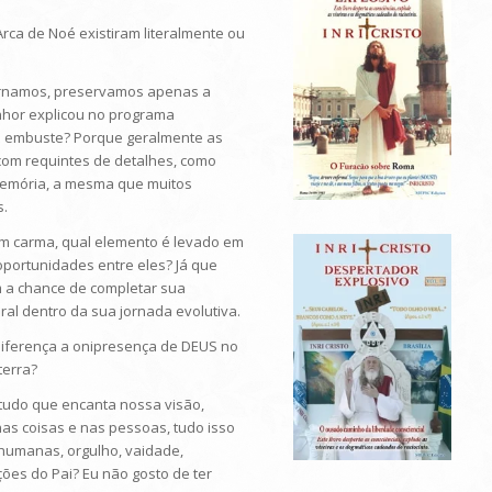
Arca de Noé existiram literalmente ou
carnamos, preservamos apenas a
nhor explicou no programa
m embuste? Porque geralmente as
om requintes de detalhes, como
 memória, a mesma que muitos
s.
 tem carma, qual elemento é levado em
oportunidades entre eles? Já que
m a chance de completar sua
al dentro da sua jornada evolutiva.
diferença a onipresença de DEUS no
terra?
e tudo que encanta nossa visão,
as coisas e nas pessoas, tudo isso
 humanas, orgulho, vaidade,
ões do Pai? Eu não gosto de ter