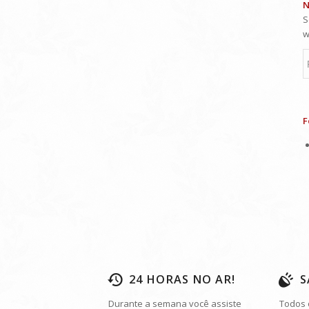
24 HORAS NO AR!
S
Durante a semana você assiste
Todos 