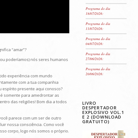
Programa do dia
18/07/2026:
Programa do dia
11/07/2026:
Programa do dia
04/07/2026:
gnifica “amar”?
Programa do dia
27/06/2026:
s (ou poderíamos) nós seres humanos
Programa do dia
20/06/2026:
 tido experiência com mundo
 juntamente com a tua companhia
u espírito presente aqui conosco?
u é somente para amedrontar as
tro das religiões! Bom dia a todos
LIVRO
DESPERTADOR
EXPLOSIVO VOL.1
E 2 (DOWNLOAD
o, você parece com um ser de outro
GRATUITO)
luir nossa consciência. Como você
osso corpo, logo nós somos o próprio.