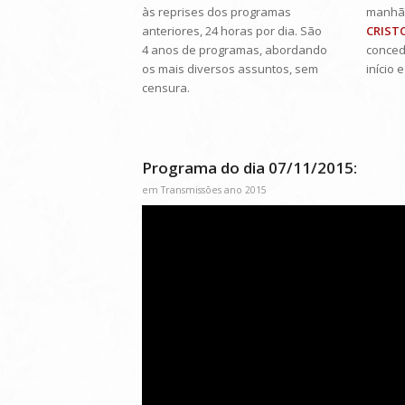
às reprises dos programas
manhã (
anteriores, 24 horas por dia. São
CRIST
4 anos de programas, abordando
conced
os mais diversos assuntos, sem
início 
censura.
Programa do dia 07/11/2015:
em
Transmissões ano 2015